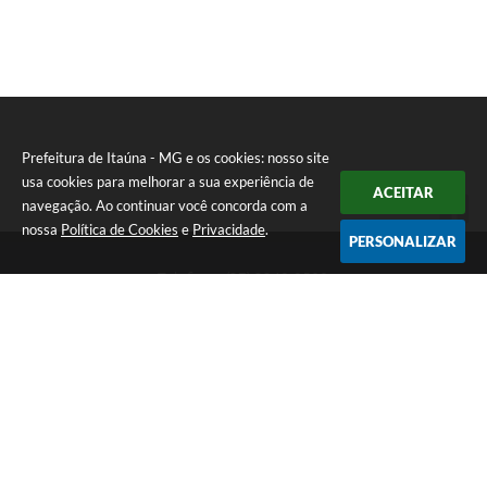
Prefeitura de Itaúna - MG e os cookies: nosso site
usa cookies para melhorar a sua experiência de
ACEITAR
navegação. Ao continuar você concorda com a
nossa
Política de Cookies
e
Privacidade
.
PERSONALIZAR
Telefone: (37) 3249-9500
Endereço: Avenida Boulevard, 153 - Boulevard Lago Sul | CEP:
35680-760
Atendimento de segunda a sexta-feira das 8 às 16h
Prefeitura de Itaúna - MG
Versão do Sistema:
3.5.3 - 19/06/2026
Portal atualizado em:
07/08/2026 16:55
Dados Abertos