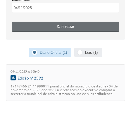
BUSCAR
Diário Oficial (1)
Leis (1)
04/11/2025 às 16h40
Edição nº 2592
17147466 21 11990011 jornal oficial do municipio de itauna - 04 de
novembro de 2025 ano xxviii n 2.592 atos do executivo compras a
secretaria municipal de administracao no uso de suas atribuicoes
legais torna publicos os…