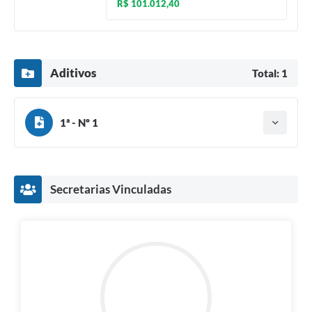
R$ 101.012,40
Aditivos
Total: 1
1ª - Nº 1
Tipo do termo: Termo de Apostilamento
Ano do aditamento: 2026
Baixar
Assinado em: 29/06/2026
Publicado em: 07/07/2026
Secretarias Vinculadas