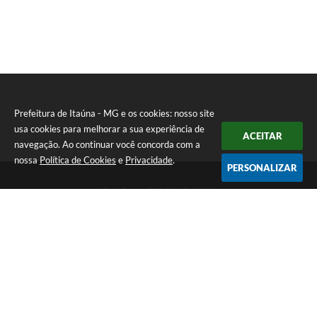
Prefeitura de Itaúna - MG e os cookies: nosso site
usa cookies para melhorar a sua experiência de
ACEITAR
navegação. Ao continuar você concorda com a
nossa
Política de Cookies
e
Privacidade
.
PERSONALIZAR
Telefone: (37) 3249-9500
Endereço: Avenida Boulevard, 153 - Boulevard Lago Sul | CEP:
35680-760
Atendimento de segunda a sexta-feira das 8 às 16h
Prefeitura de Itaúna - MG
Versão do Sistema:
3.5.3 - 19/06/2026
Portal atualizado em:
07/08/2026 16:55
Dados Abertos