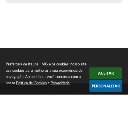
Prefeitura de Itaúna - MG e os cookies: nosso site
usa cookies para melhorar a sua experiência de
ACEITAR
navegação. Ao continuar você concorda com a
nossa
Política de Cookies
e
Privacidade
.
PERSONALIZAR
Telefone: (37) 3249-9500
Endereço: Avenida Boulevard, 153 - Boulevard Lago Sul | CEP:
35680-760
Atendimento de segunda a sexta-feira das 8 às 16h
Prefeitura de Itaúna - MG