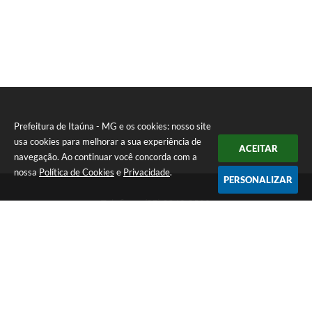
Prefeitura de Itaúna - MG e os cookies: nosso site
usa cookies para melhorar a sua experiência de
ACEITAR
navegação. Ao continuar você concorda com a
nossa
Política de Cookies
e
Privacidade
.
PERSONALIZAR
Telefone: (37) 3249-9500
Endereço: Avenida Boulevard, 153 - Boulevard Lago Sul | CEP:
35680-760
Atendimento de segunda a sexta-feira das 8 às 16h
Prefeitura de Itaúna - MG
Versão do Sistema:
3.5.3 - 19/06/2026
Portal atualizado em:
06/08/2026 16:52
Dados Abertos