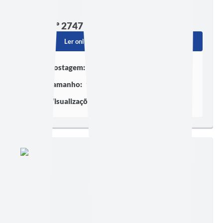
Edição nº 2747
Ler online
Baixar
Postagem:
16/07/2026 às 16h46
Tamanho:
1,21 MB | 19 páginas
Visualizações:
428