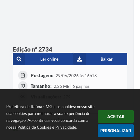
Edição nº 2734
Ler online
Baixar
Postagem:
29/06/2026 às 16h18
Tamanho:
2,25 MB | 6 páginas
Visualizações:
279
Prefeitura de Itaúna - MG e os cookies: nosso site
usa cookies para melhorar a sua experiência de
ACEITAR
navegação. Ao continuar você concorda com a
nossa
Política de Cookies
e
Privacidade
.
PERSONALIZAR