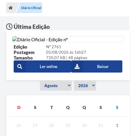
Diário Oficial
Última Edição
Edição
Nº 2761
Postagem
05/08/2026 às 16h27
Tamanho
720,07 KB | 48 páginas
Ler online
Baixar
D
S
T
Q
Q
S
S
26
27
28
29
30
31
1