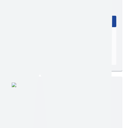
Edição nº 2748
Ler online
Baixar
Postagem:
17/07/2026 às 16h30
Tamanho:
448,07 KB | 7 páginas
Visualizações:
241