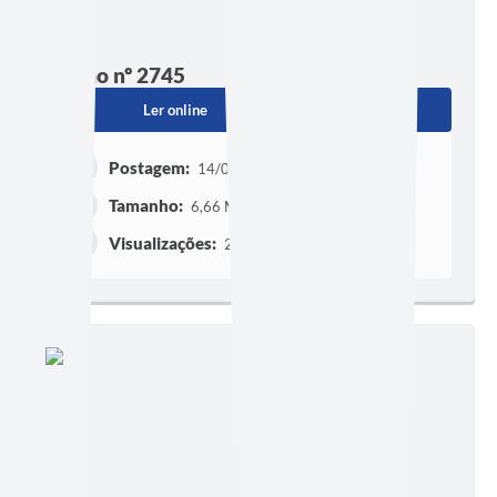
Edição nº 2745
Ler online
Baixar
Postagem:
14/07/2026 às 17h03
Tamanho:
6,66 MB | 5 páginas
Visualizações:
234