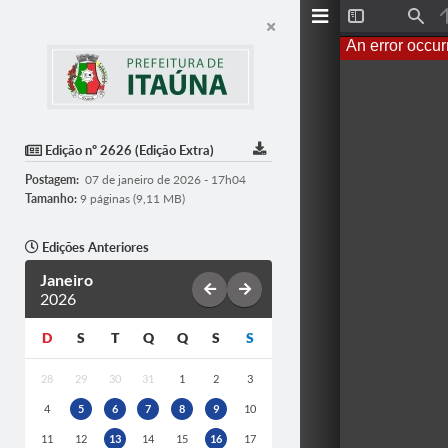
T
F
o
i
An error occur
g
n
g
d
l
e
S
i
d
Edição nº 2626 (Edição Extra)
e
b
Postagem:
07 de janeiro de 2026 - 17h04
a
r
Tamanho:
9 páginas (9,11 MB)
Edições Anteriores
Janeiro
2026
D
S
T
Q
Q
S
S
28
29
30
31
1
2
3
4
5
6
7
8
9
10
11
12
13
14
15
16
17