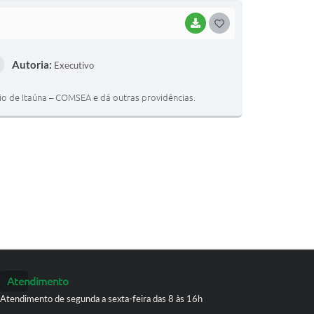
BAIXAR
G
O
Autoria:
Executivo
S
T
o de Itaúna – COMSEA e dá outras providências.
E
I
Atendimento
Atendimento de segunda a sexta-feira das 8 às 16h