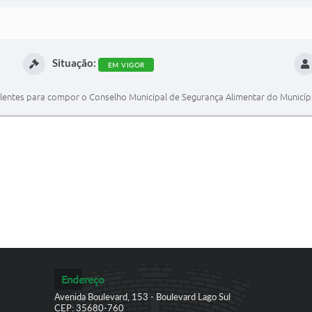
Situação:
EM VIGOR
entes para compor o Conselho Municipal de Segurança Alimentar do Municípi
Endereço
Avenida Boulevard, 153 - Boulevard Lago Sul
CEP: 35680-760