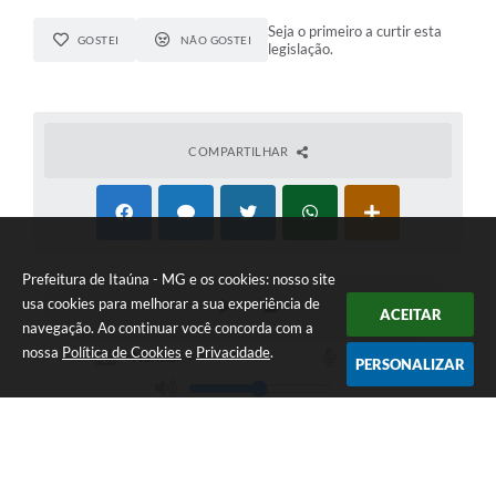
Seja o primeiro a curtir esta
GOSTEI
NÃO GOSTEI
legislação.
COMPARTILHAR
Prefeitura de Itaúna - MG e os cookies: nosso site
usa cookies para melhorar a sua experiência de
ACEITAR
navegação. Ao continuar você concorda com a
nossa
Política de Cookies
e
Privacidade
.
PERSONALIZAR
Telefone: (37) 3249-9500