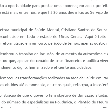
o a oportunidade para prestar uma homenagem ao ex-prefeito,
 está mais entre nós, e que há 30 anos deu início ao Serviço 
retora municipal de Saúde Mental, Cristiane Santos de Souz
e reconhecido em todo o estado de Minas Gerais. “Aqui é feit
sa reformulação em um curto período de tempo, apenas quatro m
 lembrou o trabalho de inclusão, de aumento da autoestima e
ou que, apesar do cenário de crise financeira e política vive
ndimento digno, humanizado e eficiente aos cidadãos.
 lembrou as transformações realizadas na área da Saúde em Ita
vos obtidos até o momento, entre os quais, reforçou, a transfer
nstração de que o governo tem objetivo de dar vazão a todas
 número de especialistas na Policlínica, o Plantão de Neurol