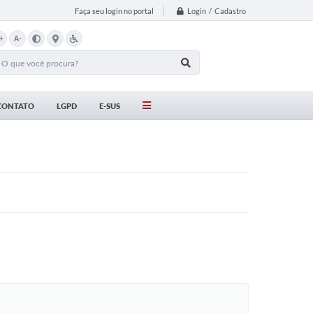
Login / Cadastro
Faça seu login no portal
+
A-
CONTATO
LGPD
E-SUS