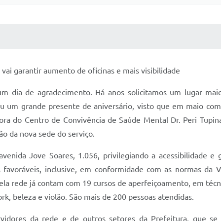
 MÍDIAS
RECEBA NOTÍCIAS
vai garantir aumento de oficinas e mais visibilidade
um dia de agradecimento. Há anos solicitamos um lugar mai
eu um grande presente de aniversário, visto que em maio co
dora do Centro de Convivência de Saúde Mental Dr. Peri Tupin
ão da nova sede do serviço.
venida Jove Soares, 1.056, privilegiando a acessibilidade e 
voráveis, inclusive, em conformidade com as normas da Vigil
 pela rede já contam com 19 cursos de aperfeiçoamento, em técnica
ork, beleza e violão. São mais de 200 pessoas atendidas.
vidores da rede e de outros setores da Prefeitura, que se 