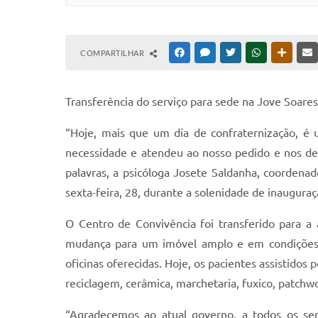
COMPARTILHAR
FACEBOOK
MESSENGER
TWITTER
WHATSAPP
OUTRAS
Transferência do serviço para sede na Jove Soares 
“Hoje, mais que um dia de confraternização, é 
necessidade e atendeu ao nosso pedido e nos d
palavras, a psicóloga Josete Saldanha, coordena
sexta-feira, 28, durante a solenidade de inauguraç
O Centro de Convivência foi transferido para a a
mudança para um imóvel amplo e em condições fa
oficinas oferecidas. Hoje, os pacientes assistidos
reciclagem, cerâmica, marchetaria, fuxico, patchw
“Agradecemos ao atual governo, a todos os ser