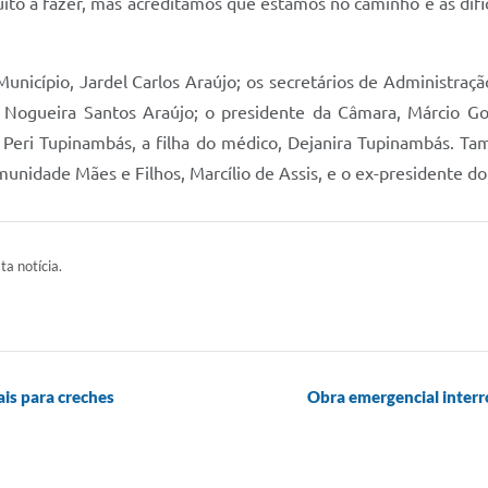
to a fazer, mas acreditamos que estamos no caminho e as dific
unicípio, Jardel Carlos Araújo; os secretários de Administraçã
a Nogueira Santos Araújo; o presidente da Câmara, Márcio Go
r. Peri Tupinambás, a filha do médico, Dejanira Tupinambás. T
unidade Mães e Filhos, Marcílio de Assis, e o ex-presidente do 
ta notícia.
is para creches
Obra emergencial inter