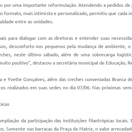
sou por uma importante reformulação. Atendendo a pedidos de pa
 formato, mais intimista e personalizado, permitiu que cada in
ldade entre as unidades.
pais para dialogar com as diretoras e entender suas necessida
rsos, desconforto nos pequenos pela mudança de ambiente, o 
creches, neste último sábado, além de uma sobrecarga logíst
 muito positivo”, destacou a secretária municipal de Educação, R
ma e Yvette Gonçalves, além das creches conveniadas Branca 
os realizados em suas sedes no dia 07/06. Nas próximas sema
picas
mpliação da participação das instituições filantrópicas locais
s. Somente nas barracas da Praça da Matriz, o valor arrecadad