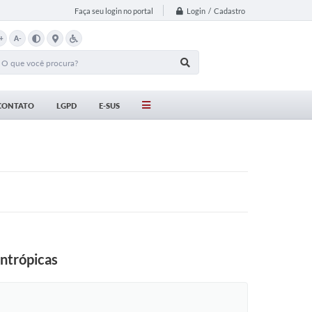
Login / Cadastro
Faça seu login no portal
+
A-
CONTATO
LGPD
E-SUS
antrópicas