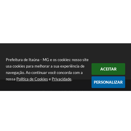
Prefeitura de Itaúna - MG e os cookies: nosso site
usa cookies para melhorar a sua experiência de
ACEITAR
navegação. Ao continuar você concorda com a
nossa
Política de Cookies
e
Privacidade
.
PERSONALIZAR
Telefone: (37) 3249-9500
Endereço: Avenida Boulevard, 153 - Boulevard Lago Sul | CEP:
35680-760
Atendimento de segunda a sexta-feira das 8 às 16h
Prefeitura de Itaúna - MG
Versão do Sistema:
3.5.3 - 19/06/2026