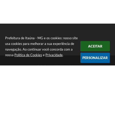
Prefeitura de Itaúna - MG e os cookies: nosso site
usa cookies para melhorar a sua experiência de
ACEITAR
navegação. Ao continuar você concorda com a
nossa
Política de Cookies
e
Privacidade
.
PERSONALIZAR
Telefone: (37) 3249-9500
Endereço: Avenida Boulevard, 153 - Boulevard Lago Sul | CEP:
35680-760
Atendimento de segunda a sexta-feira das 8 às 16h
Prefeitura de Itaúna - MG
Versão do Sistema:
3.5.3 - 19/06/2026
Portal atualizado em:
07/08/2026 16:55
Dados Abertos