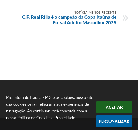
NOTÍCIA MENOS RECENTE
C.F. Real Rilia é o campeão da Copa Itaúna de
Futsal Adulto Masculino 2025
Prefeitura de Itaúna - MG e os cookies: nosso site
usa cookies para melhorar a sua experiência de
ACEITAR
navegação. Ao continuar você concorda com a
nossa
Política de Cookies
e
Privacidade
.
PERSONALIZAR
Telefone: (37) 3249-9500
Endereço: Avenida Boulevard, 153 - Boulevard Lago Sul | CEP: