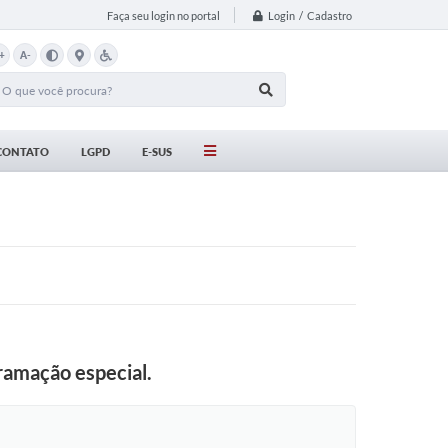
Login / Cadastro
Faça seu login no portal
+
A-
CONTATO
LGPD
E-SUS
ramação especial.