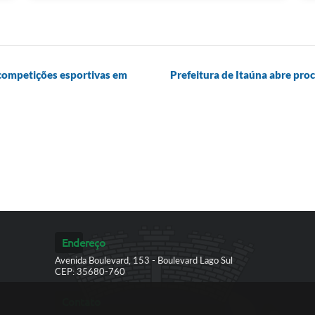
competições esportivas em
Prefeitura de Itaúna abre proc
Endereço
Avenida Boulevard, 153 - Boulevard Lago Sul
CEP: 35680-760
Contato