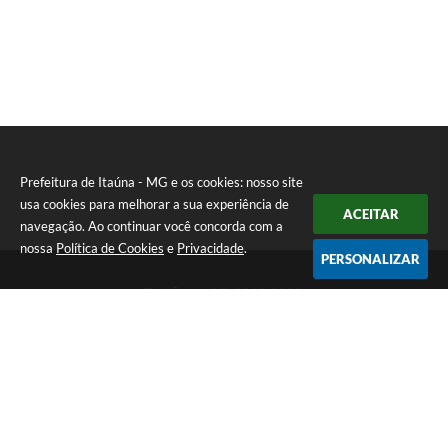
Prefeitura de Itaúna - MG e os cookies: nosso site
usa cookies para melhorar a sua experiência de
ACEITAR
navegação. Ao continuar você concorda com a
nossa
Política de Cookies
e
Privacidade
.
PERSONALIZAR
Telefone: (37) 3249-9500
Endereço: Avenida Boulevard, 153 - Boulevard Lago Sul | CEP:
35680-760
Atendimento de segunda a sexta-feira das 8 às 16h
Prefeitura de Itaúna - MG
Versão do Sistema:
3.5.3 - 19/06/2026
Portal atualizado em:
06/08/2026 16:52
Dados Abertos