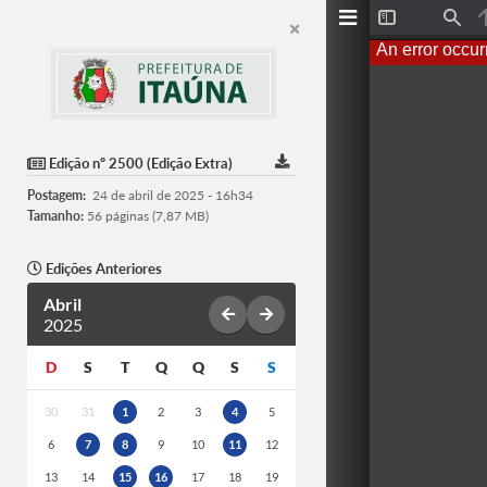
T
F
o
i
An error occur
g
n
g
d
l
e
S
i
d
Edição nº 2500 (Edição Extra)
e
b
Postagem:
24 de abril de 2025 - 16h34
a
r
Tamanho:
56 páginas (7,87 MB)
Edições Anteriores
Abril
2025
D
S
T
Q
Q
S
S
30
31
1
2
3
4
5
6
7
8
9
10
11
12
13
14
15
16
17
18
19