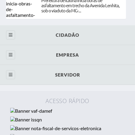
Prefeitura de Itaúna inicia obras de
asfaltamento em trecho da Avenida Lenhita,
sob o viaduto da MG-...
CIDADÃO
SIC
EMPRESA
Ouvidoria
Contratos
SERVIDOR
Legislação
Licitações
WebMail
Diário Oficial
Nota Fiscal Eletrônica - Atual
ACESSO RÁPIDO
Contracheque Online
Concursos
Diário Oficial
Gestão de Ponto
Transparência Pública
Transparência
Espelho de Ponto