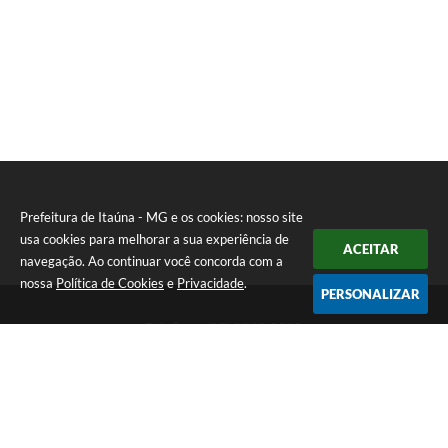
Prefeitura de Itaúna - MG e os cookies: nosso site
usa cookies para melhorar a sua experiência de
ACEITAR
navegação. Ao continuar você concorda com a
nossa
Política de Cookies
e
Privacidade
.
PERSONALIZAR
Telefone: (37) 3249-9500
Endereço: Avenida Boulevard, 153 - Boulevard Lago Sul | CEP:
35680-760
Atendimento de segunda a sexta-feira das 8 às 16h
Prefeitura de Itaúna - MG