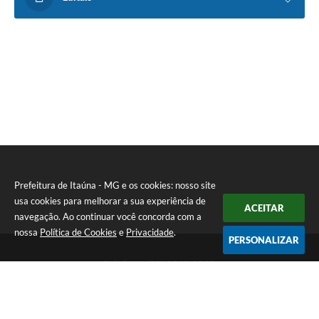
Prefeitura de Itaúna - MG e os cookies: nosso site
usa cookies para melhorar a sua experiência de
ACEITAR
navegação. Ao continuar você concorda com a
nossa
Política de Cookies
e
Privacidade
.
PERSONALIZAR
Telefone: (37) 3249-9500
Endereço: Avenida Boulevard, 153 - Boulevard Lago Sul | CEP:
35680-760
Atendimento de segunda a sexta-feira das 8 às 16h
Prefeitura de Itaúna - MG