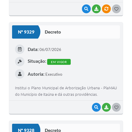
VISUALIZAR
BAIXAR
VÍNCULOS
G
O
S
Nº 9329
Decreto
T
E
Data:
06/07/2026
I
Situação:
EM VIGOR
Autoria:
Executivo
Institui o Plano Municipal de Arborização Urbana - PlaMAU
do Município de Itaúna e dá outras providências.
VISUALIZAR
BAIXAR
G
O
S
Nº 9328
Decreto