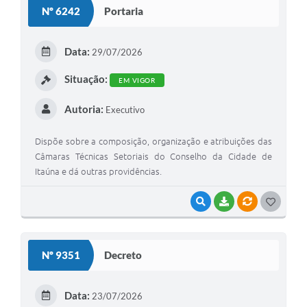
Nº 6242
Portaria
T
E
Data:
29/07/2026
I
Situação:
EM VIGOR
Autoria:
Executivo
Dispõe sobre a composição, organização e atribuições das
Câmaras Técnicas Setoriais do Conselho da Cidade de
Itaúna e dá outras providências.
VISUALIZAR
BAIXAR
VÍNCULOS
G
O
S
Nº 9351
Decreto
T
E
Data:
23/07/2026