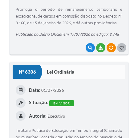
Prorroga o período de remanejamento temporário e
excepcional de cargos em comissão disposto no Decreto nº
9.160, de 15 de janeiro de 2026, e dá outras providências.
Publicado no Diário Oficial em 17/07/2026 na edição: 2.748
VISUALIZAR
BAIXAR
VÍNCULOS
G
O
S
Nº 6306
Lei Ordinária
T
E
Data:
01/07/2026
I
Situação:
EM VIGOR
Autoria:
Executivo
Institui a Política de Educação em Tempo Integral (Chamado
no município Jornada Ampliada) no âmbito do Município de