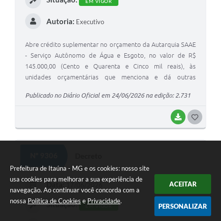
EM VIGOR
Autoria:
Executivo
Abre crédito suplementar no orçamento da Autarquia SAAE
- Serviço Autônomo de Água e Esgoto, no valor de R$
145.000,00 (Cento e Quarenta e Cinco mil reais), às
unidades orçamentárias que menciona e dá outras
providências.
Publicado no Diário Oficial em 24/06/2026 na edição: 2.731
BAIXAR
G
O
S
Nº 9306
Decreto
T
Prefeitura de Itaúna - MG e os cookies: nosso site
usa cookies para melhorar a sua experiência de
E
ACEITAR
Data:
17/06/2026
navegação. Ao continuar você concorda com a
I
nossa
Política de Cookies
e
Privacidade
.
Situação:
PERSONALIZAR
EM VIGOR