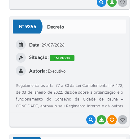
VISUALIZAR
BAIXAR
G
O
S
Nº 9356
Decreto
T
E
Data:
29/07/2026
I
Situação:
EM VIGOR
Autoria:
Executivo
Regulamenta os arts. 77 a 80 da Lei Complementar nº 172,
de 03 de janeiro de 2022, dispõe sobre a organização e o
funcionamento do Conselho da Cidade de Itaúna –
CONCIDADE, aprova o seu Regimento Interno e dá outras
providências.
VISUALIZAR
BAIXAR
VÍNCULOS
G
O
S