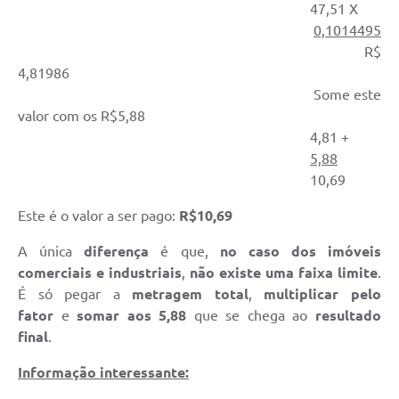
47,51 X
0,1014495
R$
4,81986
Some este
valor com os R$5,88
4,81 +
5,88
10,69
Este é o valor a ser pago:
R$10,69
A única
diferença
é que,
no caso dos imóveis
comerciais e industriais
,
não existe uma faixa limite
.
É só pegar a
metragem total
,
multiplicar pelo
fator
e
somar aos 5,88
que se chega ao
resultado
final
.
Informação interessante: