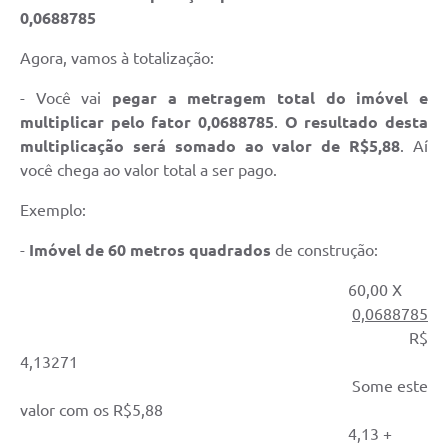
0,0688785
Agora, vamos à totalização:
- Você vai
pegar a metragem total do imóvel e
multiplicar pelo fator 0,0688785
.
O resultado desta
multiplicação será somado ao valor de R$5,88
. Aí
você chega ao valor total a ser pago.
Exemplo:
-
Imóvel de 60 metros quadrados
de construção:
60,00 X
0,0688785
R$
4,13271
Some este
valor com os R$5,88
4,13 +