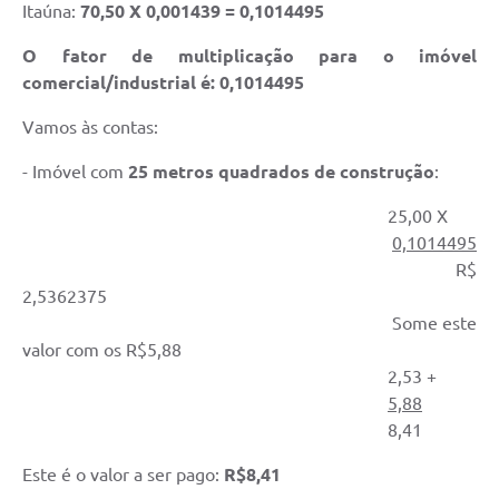
Itaúna:
70,50 X 0,001439 = 0,1014495
O fator de multiplicação para o imóvel
comercial/industrial é: 0,1014495
Vamos às contas:
- Imóvel com
25 metros quadrados de construção
:
25,00 X
0,1014495
R$
2,5362375
Some este
valor com os R$5,88
2,53 +
5,88
8,41
Este é o valor a ser pago:
R$8,41