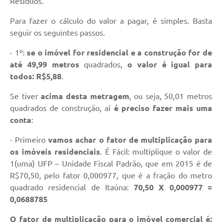
Resíduos.
Para fazer o cálculo do valor a pagar, é simples. Basta
seguir os seguintes passos.
- 1º:
se o imóvel for residencial e a construção for de
até 49,99 metros
quadrados,
o valor é igual para
todos: R$5,88
.
Se tiver
acima desta metragem
, ou seja, 50,01 metros
quadrados de construção, aí
é preciso fazer mais uma
conta
:
- Primeiro
vamos achar o fator de multiplicação para
os imóveis residenciais
. É Fácil: multiplique o valor de
1(uma) UFP – Unidade Fiscal Padrão, que em 2015 é de
R$70,50, pelo fator 0,000977, que é a fração do metro
quadrado residencial de Itaúna:
70,50 X 0,000977 =
0,0688785
O fator de multiplicação para o imóvel comercial é: