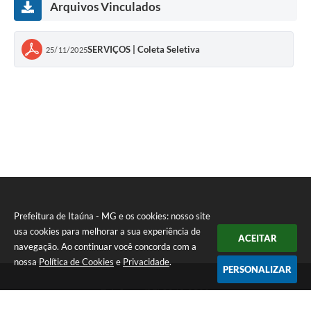
Arquivos Vinculados
SERVIÇOS | Coleta Seletiva
25/11/2025
Prefeitura de Itaúna - MG e os cookies: nosso site
usa cookies para melhorar a sua experiência de
ACEITAR
navegação. Ao continuar você concorda com a
nossa
Política de Cookies
e
Privacidade
.
PERSONALIZAR
Telefone: (37) 3249-9500
Endereço: Avenida Boulevard, 153 - Boulevard Lago Sul | CEP: