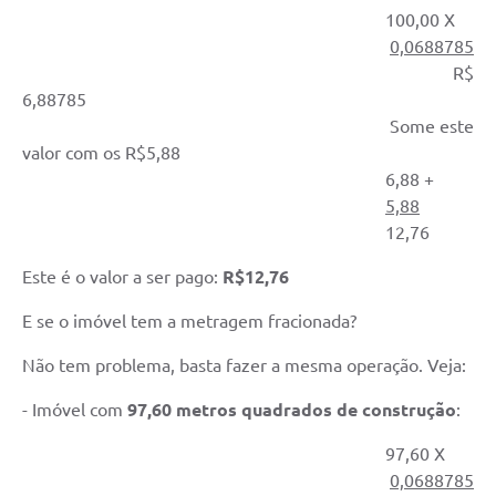
100,00 X
0,0688785
R$
6,88785
Some este
valor com os R$5,88
6,88 +
5,88
12,76
Este é o valor a ser pago:
R$12,76
E se o imóvel tem a metragem fracionada?
Não tem problema, basta fazer a mesma operação. Veja:
- Imóvel com
97,60 metros quadrados de construção
:
97,60 X
0,0688785