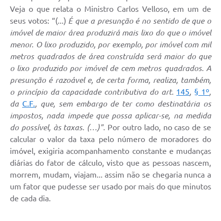
Veja o que relata o Ministro Carlos Velloso, em um de
seus votos: “(...)
É que a presunção é no sentido de que o
imóvel de maior área produzirá mais lixo do que o imóvel
menor. O lixo produzido, por exemplo, por imóvel com mil
metros quadrados de área construída será maior do que
o lixo produzido por imóvel de cem metros quadrados. A
presunção é razoável e, de certa forma, realiza, também,
o princípio da capacidade contributiva do art.
145
,
§ 1º
,
da
C.F.
, que, sem embargo de ter como destinatária os
impostos, nada impede que possa aplicar-se, na medida
do possível, às taxas. (…)".
Por outro lado, no caso de se
calcular o valor da taxa pelo número de moradores do
imóvel, exigiria acompanhamento constante e mudanças
diárias do fator de cálculo, visto que as pessoas nascem,
morrem, mudam, viajam... assim não se chegaria nunca a
um fator que pudesse ser usado por mais do que minutos
de cada dia.