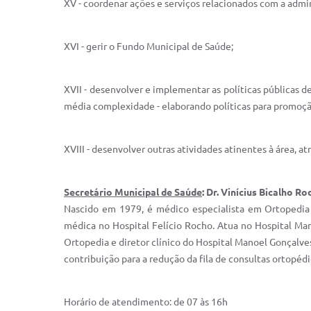
XV - coordenar ações e serviços relacionados com a admi
XVI - gerir o Fundo Municipal de Saúde;
XVII - desenvolver e implementar as políticas públicas de
média complexidade - elaborando políticas para promoção
XVIII - desenvolver outras atividades atinentes à área, at
Secretário Municipal de Saúde
: Dr. Vinícius Bicalho R
Nascido em 1979, é médico especialista em Ortopedia
médica no Hospital Felício Rocho. Atua no Hospital Man
Ortopedia e diretor clínico do Hospital Manoel Gonçalve
contribuição para a redução da fila de consultas ortopédi
Horário de atendimento: de 07 às 16h