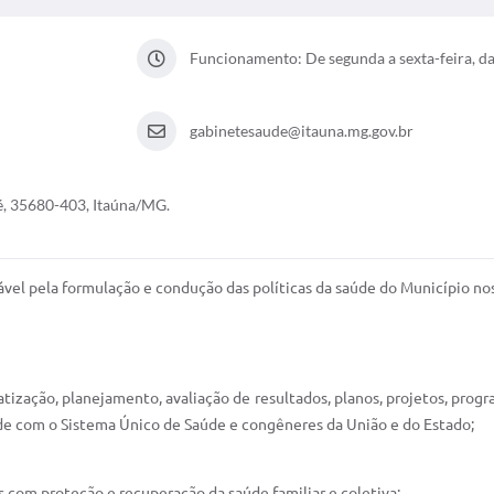
Funcionamento: De segunda a sexta-feira, da
gabinetesaude@itauna.mg.gov.br
é, 35680-403, Itaúna/MG.
ável pela formulação e condução das políticas da saúde do Município nos
atização, planejamento, avaliação de resultados, planos, projetos, prog
ade com o Sistema Único de Saúde e congêneres da União e do Estado;
os com proteção e recuperação da saúde familiar e coletiva;