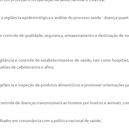
m a vigilância epidemiológica e análise do processo saúde - doença quan
s ao controle de qualidade, segurança, armazenamento e destinação de m
gilância e controle de estabelecimentos de saúde, tais como hospitais, l
alões de cabeleireiros e afins;
vigilância e inspeção de produtos alimentícios e promover orientações p
 controle de doenças transmissíveis ao homem por insetos e animais, co
alhador em consonância com a política nacional de saúde;