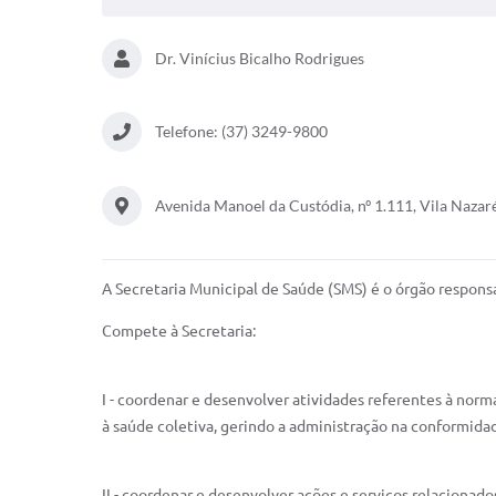
Dr. Vinícius Bicalho Rodrigues
Telefone: (37) 3249-9800
Avenida Manoel da Custódia, nº 1.111, Vila Nazar
A Secretaria Municipal de Saúde (SMS) é o órgão respons
Compete à Secretaria:
I - coordenar e desenvolver atividades referentes à norm
à saúde coletiva, gerindo a administração na conformid
II - coordenar e desenvolver ações e serviços relacionad