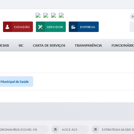
A
CIDADÃO
SERVIDOR
EMPRESA
CIAIS
SIC
CARTA DE SERVIÇOS
TRANSPARÊNCIA
FUNCIONÁRIO
 Municipal de Saúde
ORONAVÍRUS (COVID-19)
ACE E ACS
ESTRATÉGIA SAÚDE D