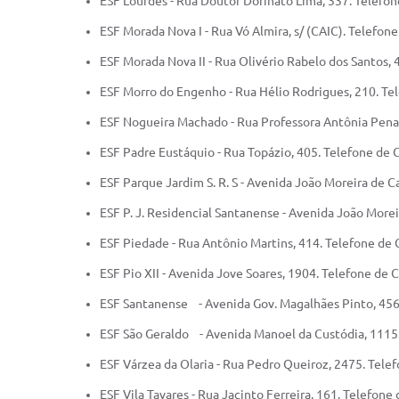
ESF Lourdes - Rua Doutor Dorinato Lima, 337. Telefo
ESF Morada Nova I - Rua Vó Almira, s/ (CAIC). Telefo
ESF Morada Nova II - Rua Olivério Rabelo dos Santos,
ESF Morro do Engenho - Rua Hélio Rodrigues, 210. Te
ESF Nogueira Machado - Rua Professora Antônia Pena
ESF Padre Eustáquio - Rua Topázio, 405. Telefone de
ESF Parque Jardim S. R. S - Avenida João Moreira de 
ESF P. J. Residencial Santanense - Avenida João More
ESF Piedade - Rua Antônio Martins, 414. Telefone de
ESF Pio XII - Avenida Jove Soares, 1904. Telefone de
ESF Santanense - Avenida Gov. Magalhães Pinto, 456
ESF São Geraldo - Avenida Manoel da Custódia, 1115
ESF Várzea da Olaria - Rua Pedro Queiroz, 2475. Tel
ESF Vila Tavares - Rua Jacinto Ferreira, 161. Telefon