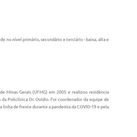
 no nível primário, secundário e terciário - baixa, alta e
de Minas Gerais (UFMG) em 2005 e realizou residência
da Policlínica Dr. Ovídio. Foi coordenador da equipe de
na linha de frente durante a pandemia da COVID-19 e pela