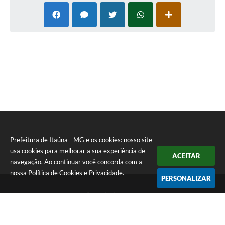
Prefeitura de Itaúna - MG e os cookies: nosso site
usa cookies para melhorar a sua experiência de
ACEITAR
navegação. Ao continuar você concorda com a
nossa
Política de Cookies
e
Privacidade
.
PERSONALIZAR
Telefone: (37) 3249-9500
Endereço: Avenida Boulevard, 153 - Boulevard Lago Sul | CEP:
35680-760
Atendimento de segunda a sexta-feira das 8 às 16h