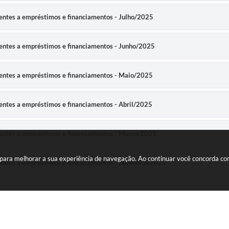
rentes a empréstimos e financiamentos - Julho/2025
rentes a empréstimos e financiamentos - Junho/2025
erentes a empréstimos e financiamentos - Maio/2025
rentes a empréstimos e financiamentos - Abril/2025
erentes a empréstimos e financiamentos - Março/2025
es para melhorar a sua experiência de navegação. Ao continuar você concorda c
rentes a empréstimos e financiamentos - Fevereiro/2025
rentes a empréstimos e financiamentos - Janeiro/2025
Endereço
erentes a empréstimos e financiamentos - Dezembro/2024