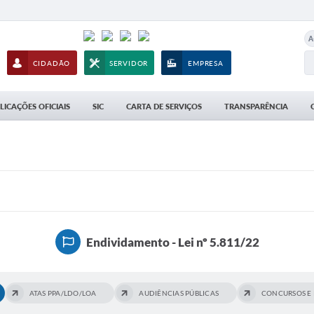
A
CIDADÃO
SERVIDOR
EMPRESA
LICAÇÕES OFICIAIS
SIC
CARTA DE SERVIÇOS
TRANSPARÊNCIA
Endividamento - Lei nº 5.811/22
ATAS PPA/LDO/LOA
AUDIÊNCIAS PÚBLICAS
CONCURSOS E 