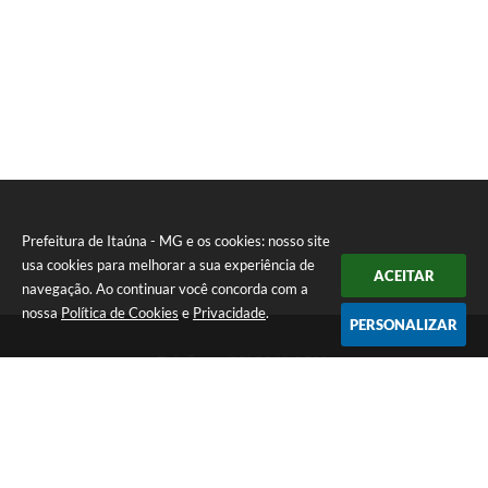
Prefeitura de Itaúna - MG e os cookies: nosso site
usa cookies para melhorar a sua experiência de
ACEITAR
navegação. Ao continuar você concorda com a
nossa
Política de Cookies
e
Privacidade
.
PERSONALIZAR
Telefone: (37) 3249-9500
Endereço: Avenida Boulevard, 153 - Boulevard Lago Sul | CEP:
35680-760
Atendimento de segunda a sexta-feira das 8 às 16h
Prefeitura de Itaúna - MG