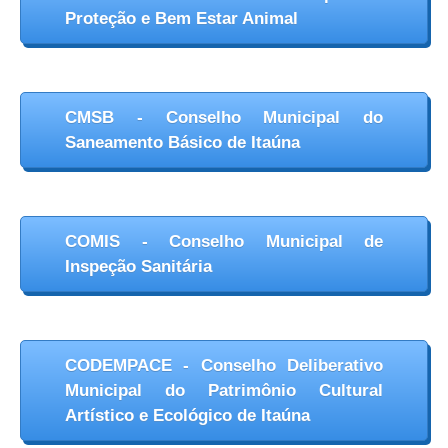
Proteção e Bem Estar Animal
CMSB - Conselho Municipal do
Saneamento Básico de Itaúna
COMIS - Conselho Municipal de
Inspeção Sanitária
CODEMPACE - Conselho Deliberativo
Municipal do Patrimônio Cultural
Artístico e Ecológico de Itaúna