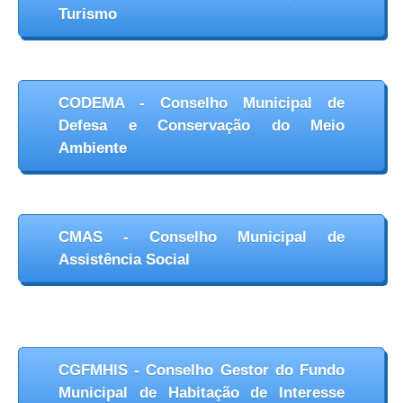
Turismo
CODEMA - Conselho Municipal de
Defesa e Conservação do Meio
Ambiente
CMAS - Conselho Municipal de
Assistência Social
CGFMHIS - Conselho Gestor do Fundo
Municipal de Habitação de Interesse