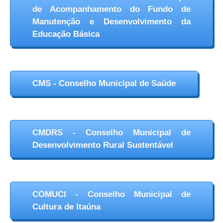
de Acompanhamento do Fundo de
Manutenção e Desenvolvimento da
Educação Básica
CMS - Conselho Municipal de Saúde
CMDRS - Conselho Municipal de
Desenvolvimento Rural Sustentável
COMUCI - Conselho Municipal de
Cultura de Itaúna