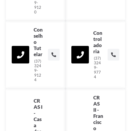
9-
912
0
Con
Con
selh
trol
o
ado
Tut
ria
elar
(37)
(37)
324
324
9-
9-
977
912
4
4
CR
CR
AS
AS I
II -
-
Fran
Cas
cisc
a
o