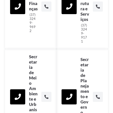
Fina
rutu
nças
ra e
Serv
(37)
324
iços
9-
(37)
969
324
2
9-
917
1
Secr
Secr
etar
etar
ia
ia
de
de
Mei
Pla
o
neja
Am
men
bien
to e
te e
Gov
Urb
ern
anis
o