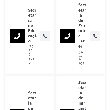
Secr
Secr
etar
etar
ia
ia
de
de
Esp
Edu
orte
caçã
e
o
Laz
er
(37)
324
(37)
9-
324
989
9-
0
973
1
Secr
etar
Secr
ia
etar
de
ia
Infr
de
aest