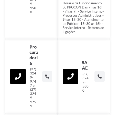
Horário de Funcionamento
9-
do PROCON Das 7h às 16h
950
- 7h as 9h - Serviço Interno -
0
Processos Administrativos -
9h as 15h30 - Atendimento
ao Público - 15h30 as 16h -
Serviço Interno - Retorno de
Ligações
Pro
cura
dori
SA
a
AE
(37)
324
(37)
9-
324
974
9-
7 e
580
(37)
0
324
9-
975
9