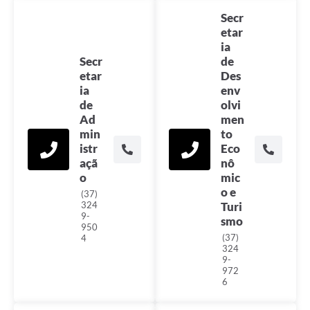
Secr
etar
ia
Secr
de
etar
Des
ia
env
de
olvi
Ad
men
min
to
istr
Eco
açã
nô
o
mic
o e
(37)
324
Turi
9-
smo
950
(37)
4
324
9-
972
6