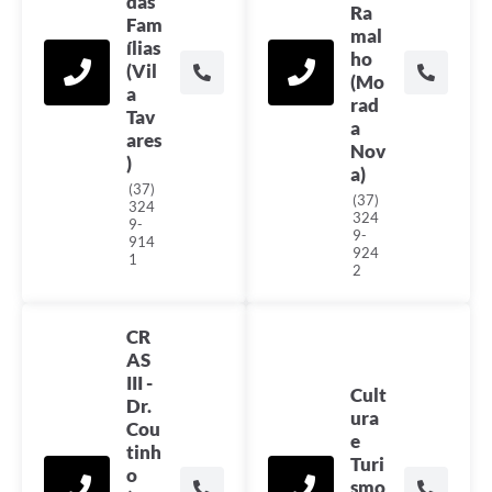
das
Ra
Fam
mal
ílias
ho
(Vil
(Mo
a
rad
Tav
a
ares
Nov
)
a)
(37)
(37)
324
324
9-
9-
914
924
1
2
CR
AS
III -
Cult
Dr.
ura
Cou
e
tinh
Turi
o
smo