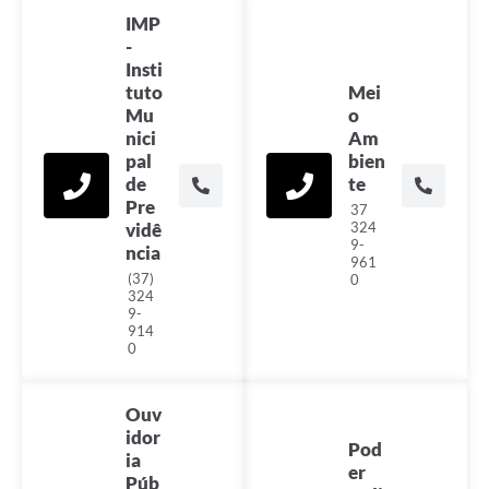
IMP
-
Insti
tuto
Mei
Mu
o
nici
Am
pal
bien
de
te
Pre
37
vidê
324
9-
ncia
961
(37)
0
324
9-
914
0
Ouv
idor
Pod
ia
er
Púb