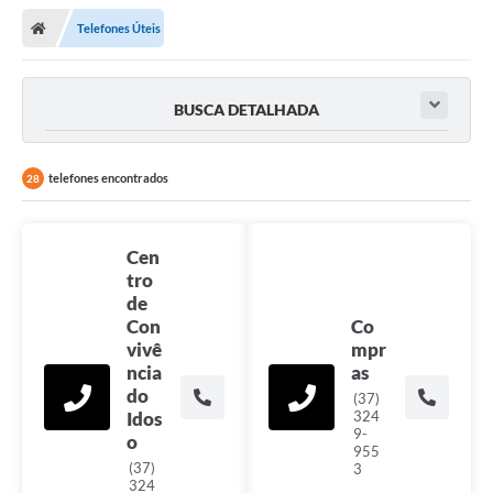
Telefones Úteis
BUSCA DETALHADA
telefones encontrados
28
Cen
tro
de
Con
Co
vivê
mpr
ncia
as
do
(37)
Idos
324
9-
o
955
(37)
3
324