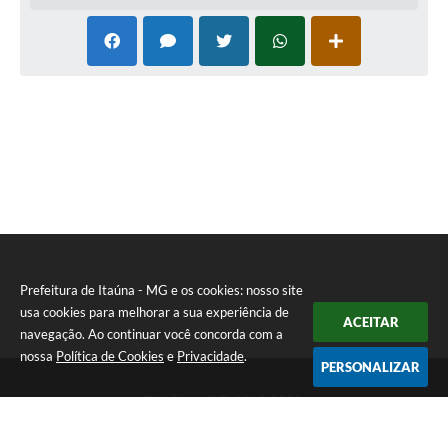
Prefeitura de Itaúna - MG e os cookies: nosso site
usa cookies para melhorar a sua experiência de
ACEITAR
navegação. Ao continuar você concorda com a
nossa
Política de Cookies
e
Privacidade
.
PERSONALIZAR
Telefone: (37) 3249-9500
Endereço: Avenida Boulevard, 153 - Boulevard Lago Sul | CEP:
35680-760