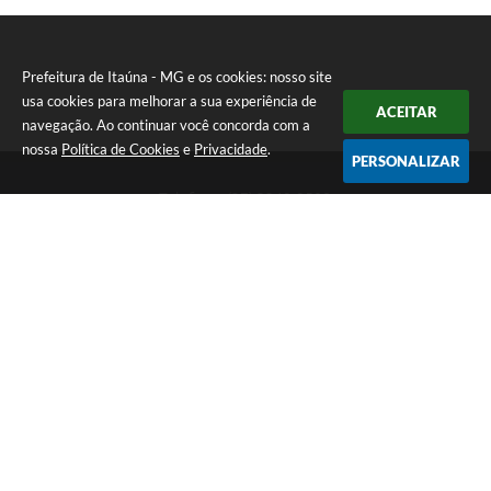
Prefeitura de Itaúna - MG e os cookies: nosso site
usa cookies para melhorar a sua experiência de
ACEITAR
navegação. Ao continuar você concorda com a
nossa
Política de Cookies
e
Privacidade
.
PERSONALIZAR
Telefone: (37) 3249-9500
Endereço: Avenida Boulevard, 153 - Boulevard Lago Sul | CEP:
35680-760
Atendimento de segunda a sexta-feira das 8 às 16h
Prefeitura de Itaúna - MG
Versão do Sistema:
3.5.3 - 19/06/2026
Portal atualizado em:
06/08/2026 16:52
Dados Abertos
Copyright Instar - 2006-2026. Todos os direitos reservados -
Instar Tecnologia