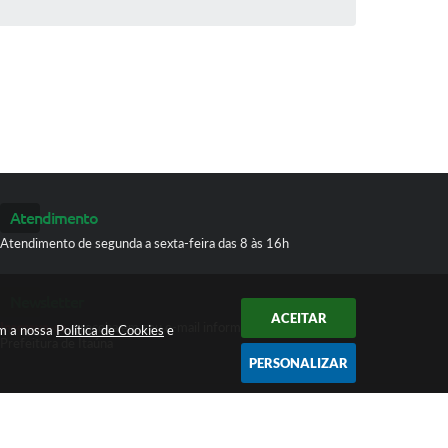
Atendimento
Atendimento de segunda a sexta-feira das 8 às 16h
Newsletter
ACEITAR
Inscreva-se
e receba em seu e-mail informativos da
om a nossa
Política de Cookies
e
Prefeitura de Itaúna
PERSONALIZAR
 16:55