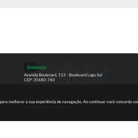
 MÍDIAS
Endereço
Avenida Boulevard, 153 - Boulevard Lago Sul
CEP: 35680-760
Contato
(37) 3249-9500
es para melhorar a sua experiência de navegação. Ao continuar você concorda c
ouvidoria@itauna.mg.gov.br
ersão do Sistema:
3.5.3 - 19/06/2026
Portal atualizado em:
07/08/2026