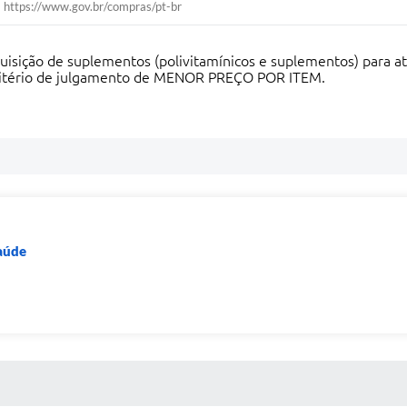
https://www.gov.br/compras/pt-br
quisição de suplementos (polivitamínicos e suplementos) para 
critério de julgamento de MENOR PREÇO POR ITEM.
Saúde
 MÍDIAS