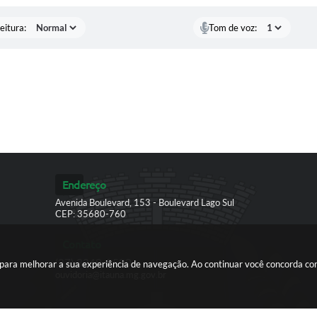
eitura:
Tom de voz:
Endereço
Avenida Boulevard, 153 - Boulevard Lago Sul
CEP: 35680-760
Contato
(37) 3249-9500
es para melhorar a sua experiência de navegação. Ao continuar você concorda c
ouvidoria@itauna.mg.gov.br