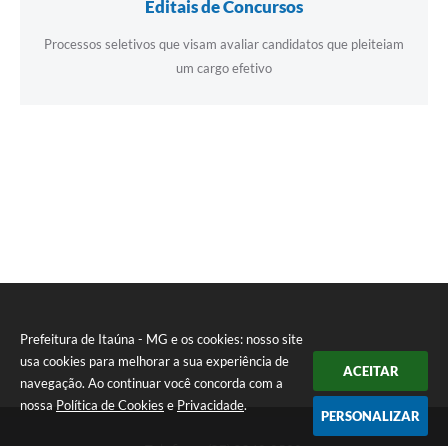
Editais de Concursos
Processos seletivos que visam avaliar candidatos que pleiteiam
um cargo efetivo
Prefeitura de Itaúna - MG e os cookies: nosso site
usa cookies para melhorar a sua experiência de
ACEITAR
navegação. Ao continuar você concorda com a
nossa
Política de Cookies
e
Privacidade
.
PERSONALIZAR