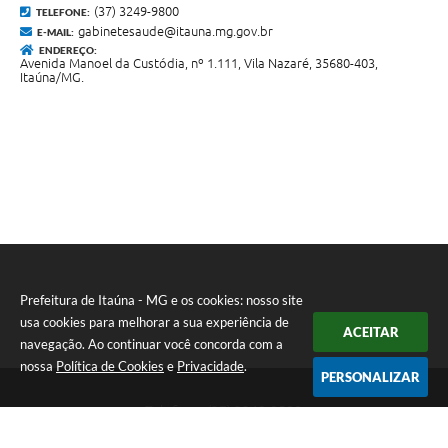
(37) 3249-9800
TELEFONE:
gabinetesaude@itauna.mg.gov.br
E-MAIL:
ENDEREÇO:
Avenida Manoel da Custódia, nº 1.111, Vila Nazaré, 35680-403,
Itaúna/MG.
Prefeitura de Itaúna - MG e os cookies: nosso site
usa cookies para melhorar a sua experiência de
ACEITAR
navegação. Ao continuar você concorda com a
nossa
Política de Cookies
e
Privacidade
.
PERSONALIZAR
Telefone: (37) 3249-9500
Endereço: Avenida Boulevard, 153 - Boulevard Lago Sul | CEP:
35680-760