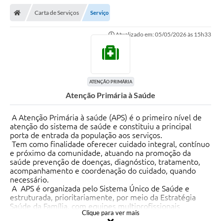
Carta de Serviços
Serviço
Atualizado em: 05/05/2026 às 15h33
ATENÇÃO PRIMÁRIA
Atenção Primária à Saúde
A Atenção Primária à saúde (APS) é o primeiro nível de
atenção do sistema de saúde e constituiu a principal
porta de entrada da população aos serviços.
Tem como finalidade oferecer cuidado integral, contínuo
e próximo da comunidade, atuando na promoção da
saúde prevenção de doenças, diagnóstico, tratamento,
acompanhamento e coordenação do cuidado, quando
necessário.
A APS é organizada pelo Sistema Único de Saúde e
estruturada, prioritariamente, por meio da Estratégia
Saúde da Família, com equipes multiprofissionais
Clique para ver mais
responsáveis por territórios definidos pela população