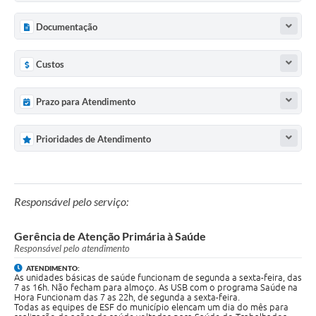
* Administração de medicamentos conforme prescrição.
* Realização de procedimentos de enfermagem.
Documentação
* Coleta de exames e realização de testes rápidos
* Acompanhamento de gestantes, crianças, adultos e
idosos.
Custos
* Ações de promoções da saúde e educação em saúde.
* Visitas domiciliares, quando indicadas.
* Encaminhamentos para outros pontos da Rede de
Prazo para Atendimento
Atenção à Saúde, quando necessário.
Prioridades de Atendimento
Responsável pelo serviço:
Gerência de Atenção Primária à Saúde
Responsável pelo atendimento
ATENDIMENTO:
As unidades básicas de saúde funcionam de segunda a sexta-feira, das
7 as 16h. Não fecham para almoço. As USB com o programa Saúde na
Hora Funcionam das 7 as 22h, de segunda a sexta-feira.
Todas as equipes de ESF do município elencam um dia do mês para