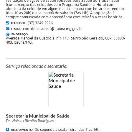
realização de ações de saúde voltadas para Saúde do Trabalhador
(com exceção das unidades com Programa Saúde na Hora) com
abertura da unidade em algum dia da semana com horário estendido
(das 16 as 20h) ou na manhã de sábado (7as11h). A população é
sempre comunicada com antecedência com relação a esses horários.
(37) 3249-9226
TELEFONE:
coordenacaoesf@itauna.mg.gov.br
E-MAIL:
ENDEREÇO:
Avenida Manoel da Custódia, n°1.119, bairro São Geraldo, CEP: 35680-
403, Itaúna/MG.
Serviço relacionado a secretaria:
Secretaria Municipal de Saúde
Dr. Vinícius Bicalho Rodrigues
De segunda a sexta-feira, das 7 as 16h.
ATENDIMENTO: