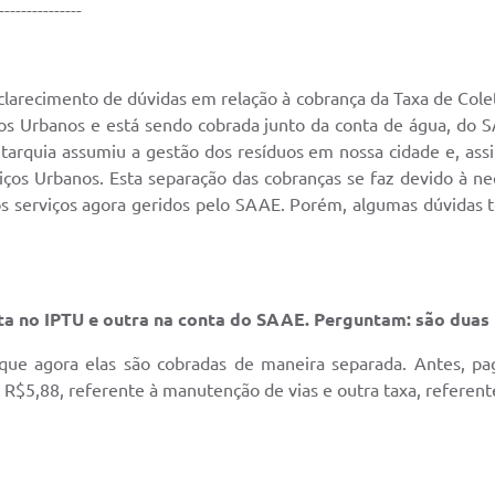
---------------
clarecimento de dúvidas em relação à cobrança da Taxa de Col
ços Urbanos e está sendo cobrada junto da conta de água, do 
utarquia assumiu a gestão dos resíduos em nossa cidade e, ass
iços Urbanos. Esta separação das cobranças se faz devido à ne
s serviços agora geridos pelo SAAE. Porém, algumas dúvidas tê
ta no IPTU e outra na conta do SAAE. Perguntam: são duas 
ue agora elas são cobradas de maneira separada. Antes, pag
e R$5,88, referente à manutenção de vias e outra taxa, referent