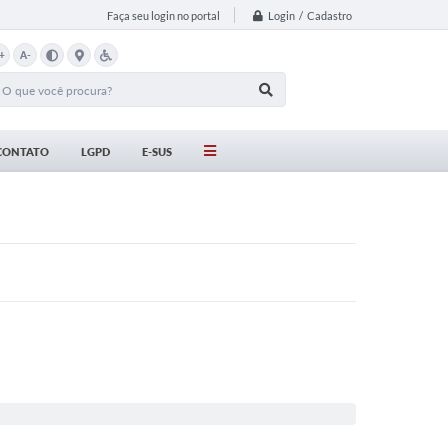
Login / Cadastro
Faça seu login no portal
+
A-
CONTATO
LGPD
E-SUS