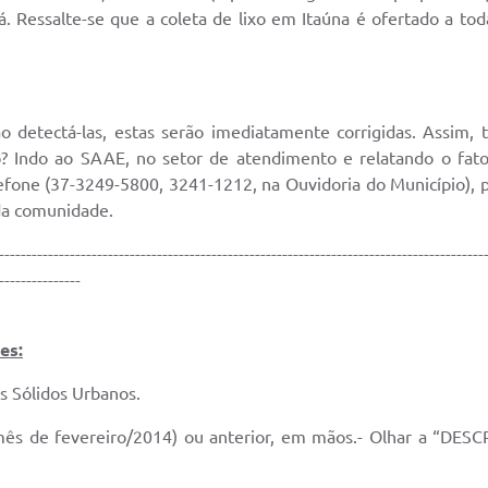
. Ressalte-se que a coleta de lixo em Itaúna é ofertado a tod
o detectá-las, estas serão imediatamente corrigidas. Assim, 
o? Indo ao SAAE, no setor de atendimento e relatando o fato
efone (37-3249-5800, 3241-1212, na Ouvidoria do Município), 
 da comunidade.
-----------------------------------------------------------------------------------------
---------------
es:
s Sólidos Urbanos.
mês de fevereiro/2014) ou anterior, em mãos.- Olhar a “DESCR