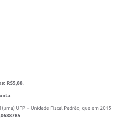
os: R$5,88
.
conta
:
de 1(uma) UFP – Unidade Fiscal Padrão, que em 2015
0,0688785