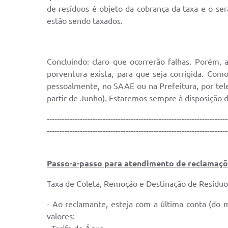
de resíduos é objeto da cobrança da taxa e o será
estão sendo taxados.
Concluindo: claro que ocorrerão falhas. Porém, a
porventura exista, para que seja corrigida. Com
pessoalmente, no SAAE ou na Prefeitura, por tel
partir de Junho). Estaremos sempre à disposição
-----------------------------------------------------------------------
-----------------------------------------------------------------------
Passo-a-passo para atendimento de reclamaçõ
Taxa de Coleta, Remoção e Destinação de Resíduo
- Ao reclamante, esteja com a última conta (do 
valores: