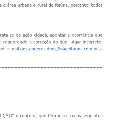
a a área urbana e rural de Itaúna, portanto, todos
trata-se de ação cidadã, apontar a ocorrência que
; requerendo a correção do que julgar incorreto,
por e-mail
gestaoderesiduos@saaeitauna.com.br
, a
------------------------------------------------------------------------
IÇÃO” e conferir, que têm inscritos os seguintes