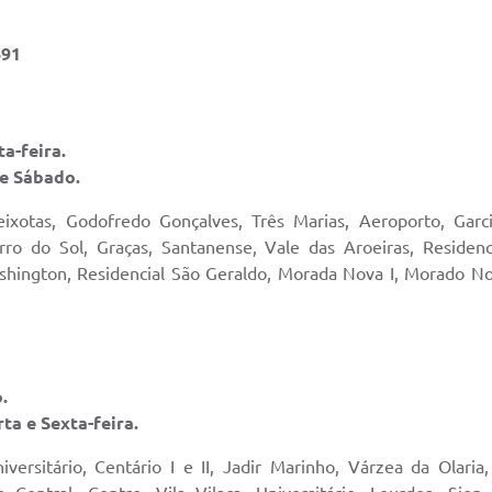
691
a-feira.
 e Sábado.
ixotas, Godofredo Gonçalves, Três Marias, Aeroporto, Garci
orro do Sol, Graças, Santanense, Vale das Aroeiras, Residen
shington, Residencial São Geraldo, Morada Nova I, Morado No
.
ta e Sexta-feira.
iversitário, Centário I e II, Jadir Marinho, Várzea da Olaria