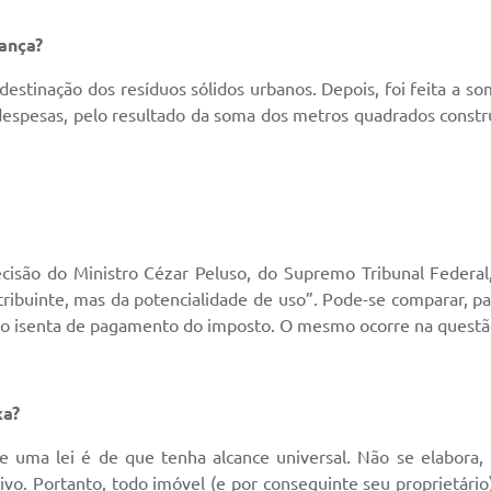
ança?
 destinação dos resíduos sólidos urbanos. Depois, foi feita a 
 despesas, pelo resultado da soma dos metros quadrados constru
ecisão do Ministro Cézar Peluso, do Supremo Tribunal Federal,
ntribuinte, mas da potencialidade de uso”. Pode-se comparar, p
o o isenta de pagamento do imposto. O mesmo ocorre na questã
xa?
e uma lei é de que tenha alcance universal. Não se elabora,
tivo. Portanto, todo imóvel (e por conseguinte seu proprietári