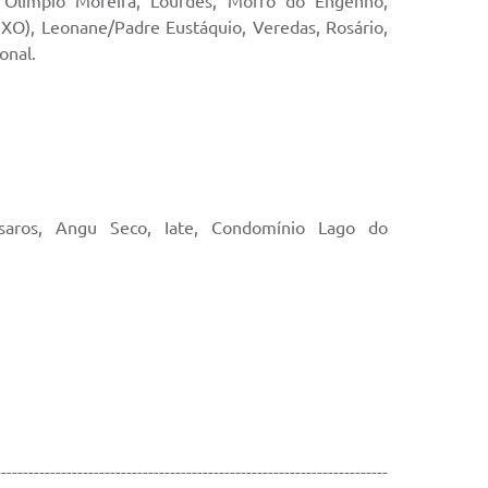
n, Olímpio Moreira, Lourdes, Morro do Engenho,
XO), Leonane/Padre Eustáquio, Veredas, Rosário,
onal.
ssaros, Angu Seco, Iate, Condomínio Lago do
------------------------------------------------------------------------