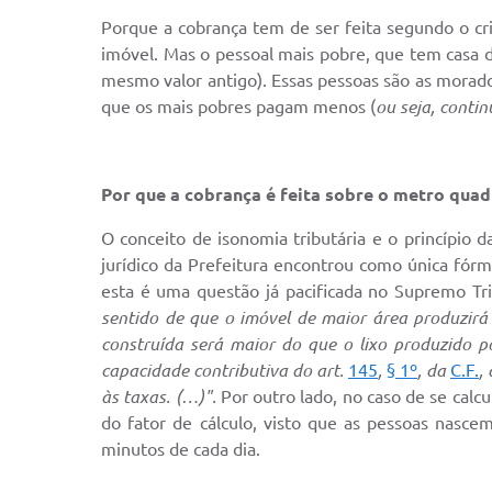
Porque a cobrança tem de ser feita segundo o cr
imóvel. Mas o pessoal mais pobre, que tem casa 
mesmo valor antigo). Essas pessoas são as morador
que os mais pobres pagam menos (
ou seja, cont
Por que a cobrança é feita sobre o metro qua
O conceito de isonomia tributária e o princípio 
jurídico da Prefeitura encontrou como única fórm
esta é uma questão já pacificada no Supremo Trib
sentido de que o imóvel de maior área produzirá
construída será maior do que o lixo produzido p
capacidade contributiva do art.
145
,
§ 1º
, da
C.F.
,
às taxas. (…)".
Por outro lado, no caso de se calc
do fator de cálculo, visto que as pessoas nasc
minutos de cada dia.