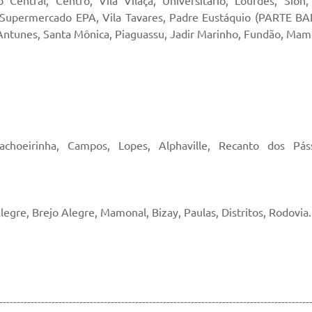
entral, Centro, Vila Vilaça, Universitário, Lourdes, Sio
Supermercado EPA, Vila Tavares, Padre Eustáquio (PARTE BAI
 Antunes, Santa Mônica, Piaguassu, Jadir Marinho, Fundão, Mam
choeirinha, Campos, Lopes, Alphaville, Recanto dos Pá
Alegre, Brejo Alegre, Mamonal, Bizay, Paulas, Distritos, Rodovia.
-----------------------------------------------------------------------------------------