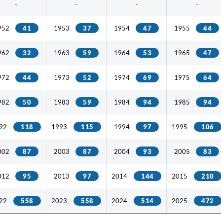
-
-
-
-
952
41
1953
37
1954
47
1955
44
962
32
1963
59
1964
53
1965
47
972
44
1973
52
1974
69
1975
64
982
50
1983
59
1984
94
1985
94
92
118
1993
115
1994
97
1995
106
002
87
2003
87
2004
93
2005
83
012
95
2013
97
2014
144
2015
210
22
558
2023
558
2024
514
2025
472