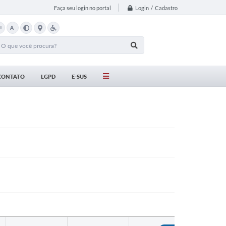
Login / Cadastro
Faça seu login no portal
+
A-
CONTATO
LGPD
E-SUS