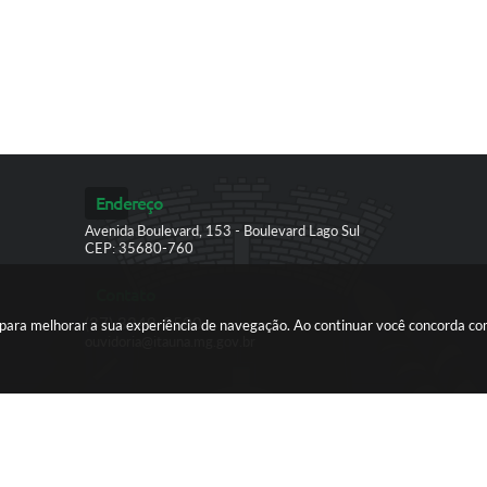
Endereço
Avenida Boulevard, 153 - Boulevard Lago Sul
CEP: 35680-760
Contato
(37) 3249-9500
es para melhorar a sua experiência de navegação. Ao continuar você concorda c
ouvidoria@itauna.mg.gov.br
ersão do Sistema:
3.5.3 - 19/06/2026
Portal atualizado em:
06/08/2026
© Copyright Instar - 2006-2026. Todos os direitos reservados -
Instar Tecnologia