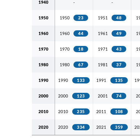
1940
-
-
1950
1950
23
1951
48
1
1960
1960
44
1961
49
1
1970
1970
18
1971
43
1
1980
1980
67
1981
37
1
1990
1990
133
1991
135
19
2000
2000
123
2001
74
2
2010
2010
235
2011
108
2
2020
2020
334
2021
359
20