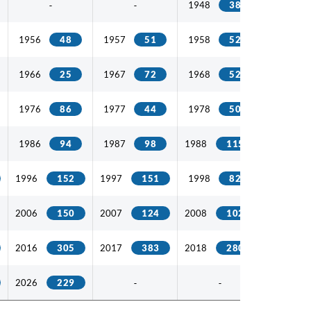
1948
38
1949
-
-
1956
48
1957
51
1958
52
1959
1966
25
1967
72
1968
52
1969
1976
86
1977
44
1978
50
1979
1986
94
1987
98
1988
115
1989
1996
152
1997
151
1998
82
1999
2006
150
2007
124
2008
102
2009
2016
305
2017
383
2018
280
2019
2026
229
-
-
-