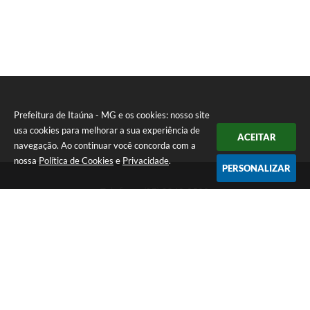
Prefeitura de Itaúna - MG e os cookies: nosso site
usa cookies para melhorar a sua experiência de
ACEITAR
navegação. Ao continuar você concorda com a
nossa
Política de Cookies
e
Privacidade
.
PERSONALIZAR
Telefone: (37) 3249-9500
Endereço: Avenida Boulevard, 153 - Boulevard Lago Sul | CEP:
35680-760
Atendimento de segunda a sexta-feira das 8 às 16h
Prefeitura de Itaúna - MG
Versão do Sistema:
3.5.3 - 19/06/2026
Portal atualizado em:
07/08/2026 09:11
Dados Abertos