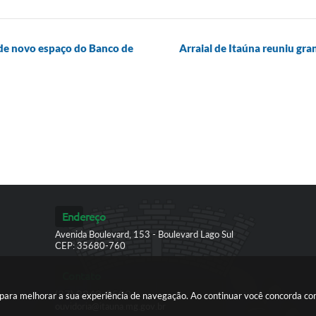
o de novo espaço do Banco de
Arraial de Itaúna reuniu gr
Endereço
Avenida Boulevard, 153 - Boulevard Lago Sul
CEP: 35680-760
Contato
(37) 3249-9500
es para melhorar a sua experiência de navegação. Ao continuar você concorda c
ouvidoria@itauna.mg.gov.br