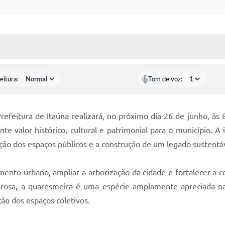
 MÍDIAS
RECEBA NOTÍCIAS
eitura:
Tom de voz:
eitura de Itaúna realizará, no próximo dia 26 de junho, às 
e valor histórico, cultural e patrimonial para o município. A 
ção dos espaços públicos e a construção de um legado sustentáv
to urbano, ampliar a arborização da cidade e fortalecer a c
rosa, a quaresmeira é uma espécie amplamente apreciada na 
ção dos espaços coletivos.