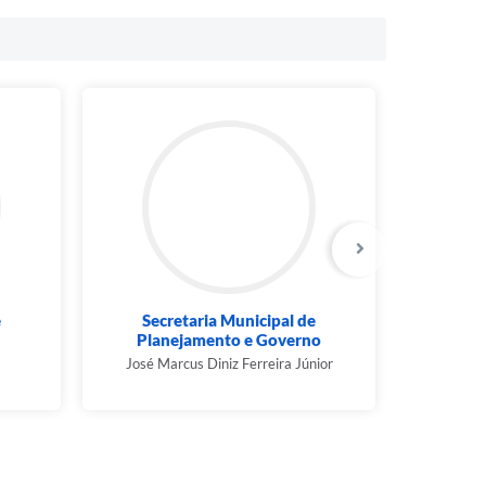
e
Secretaria Municipal de
Sec
Planejamento e Governo
Urban
José Marcus Diniz Ferreira Júnior
Gust