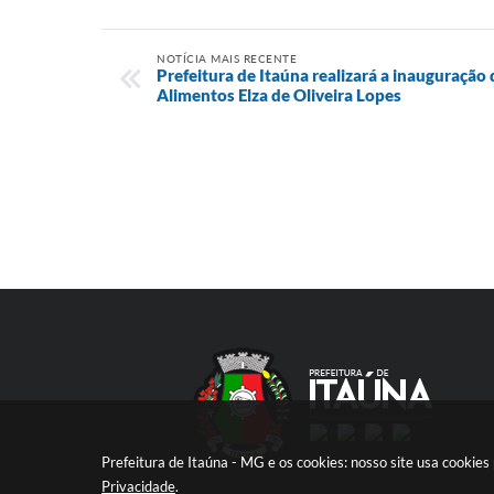
NOTÍCIA MAIS RECENTE
Prefeitura de Itaúna realizará a inauguraçã
Alimentos Elza de Oliveira Lopes
Prefeitura de Itaúna - MG e os cookies: nosso site usa cooki
Privacidade
.