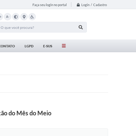
Login / Cadastro
Faça seu login no portal
+
A-
CONTATO
LGPD
E-SUS
ação do Mês do Meio