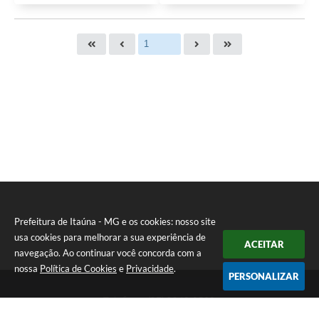
Prefeitura de Itaúna - MG e os cookies: nosso site
usa cookies para melhorar a sua experiência de
ACEITAR
navegação. Ao continuar você concorda com a
nossa
Política de Cookies
e
Privacidade
.
PERSONALIZAR
Telefone: (37) 3249-9500
Endereço: Avenida Boulevard, 153 - Boulevard Lago Sul | CEP: