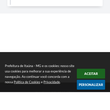
Prefeitura de Itaúna - MG e os cookies: nosso site
usa cookies para melhorar a sua experiência de
ACEITAR
navegação. Ao continuar você concorda com a
nossa
Política de Cookies
e
Privacidade
.
PERSONALIZAR
Telefone: (37) 3249-9500
Endereço: Avenida Boulevard, 153 - Boulevard Lago Sul | CEP:
35680-760
Atendimento de segunda a sexta-feira das 8 às 16h
Prefeitura de Itaúna - MG