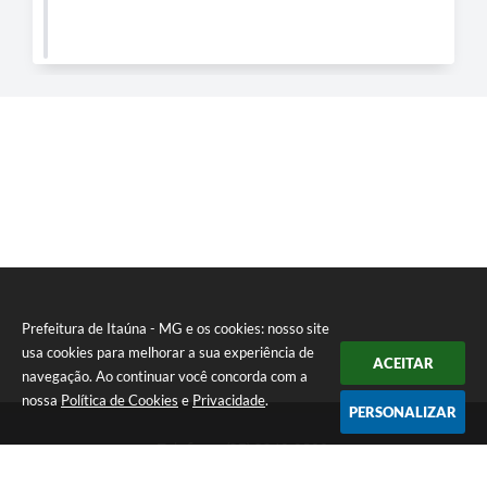
Prefeitura de Itaúna - MG e os cookies: nosso site
usa cookies para melhorar a sua experiência de
ACEITAR
navegação. Ao continuar você concorda com a
nossa
Política de Cookies
e
Privacidade
.
PERSONALIZAR
Telefone: (37) 3249-9500
Endereço: Avenida Boulevard, 153 - Boulevard Lago Sul | CEP:
35680-760