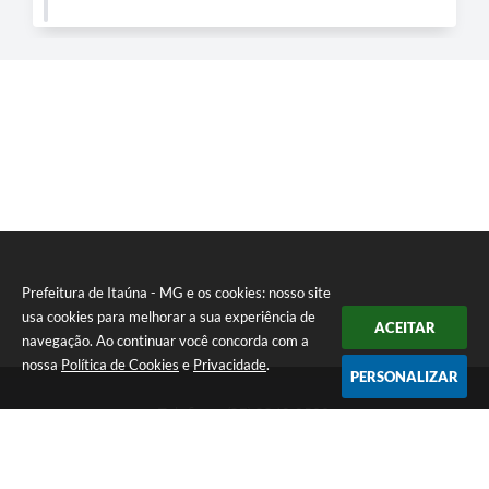
Prefeitura de Itaúna - MG e os cookies: nosso site
usa cookies para melhorar a sua experiência de
ACEITAR
navegação. Ao continuar você concorda com a
nossa
Política de Cookies
e
Privacidade
.
PERSONALIZAR
Telefone: (37) 3249-9500
Endereço: Avenida Boulevard, 153 - Boulevard Lago Sul | CEP:
35680-760
Atendimento de segunda a sexta-feira das 8 às 16h
Prefeitura de Itaúna - MG