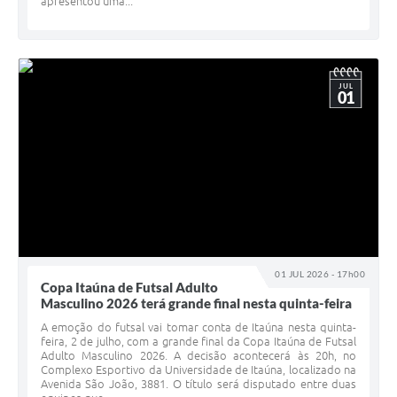
apresentou uma...
JUL
01
01 JUL 2026 - 17h00
Copa Itaúna de Futsal Adulto
Masculino 2026 terá grande final nesta quinta-feira
A emoção do futsal vai tomar conta de Itaúna nesta quinta-
feira, 2 de julho, com a grande final da Copa Itaúna de Futsal
Adulto Masculino 2026. A decisão acontecerá às 20h, no
Complexo Esportivo da Universidade de Itaúna, localizado na
Avenida São João, 3881. O título será disputado entre duas