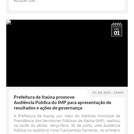
equipes que...
JUL
01
01 JUL 2026 - 14h00
Prefeitura de Itaúna promove
Audiência Pública do IMP para apresentação de
resultados e ações de governança
A Prefeitura de Itaúna, por meio do Instituto Municipal de
Previdência dos Servidores Públicos de Itaúna (IMP), realizou
na tarde da última terça-feira, 30 de junho, uma Audiência
Pública no Auditório Yoná Tupinambás Parreiras, no primeiro