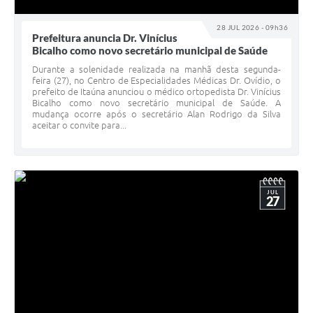
28 JUL 2026 - 09h36
Prefeitura anuncia Dr. Vinícius
Bicalho como novo secretário municipal de Saúde
Durante a solenidade realizada na manhã desta segunda-
feira (27), no Centro de Especialidades Médicas Dr. Ovídio, o
prefeito de Itaúna anunciou o médico ortopedista Dr. Vinícius
Bicalho como novo secretário municipal de Saúde. A
mudança ocorre após o secretário Alan Rodrigo da Silva
aceitar o convite para...
JUL
27