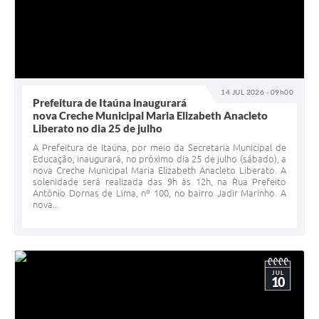
14 JUL 2026 - 09h00
Prefeitura de Itaúna inaugurará
nova Creche Municipal Maria Elizabeth Anacleto
Liberato no dia 25 de julho
A Prefeitura de Itaúna, por meio da Secretaria Municipal de
Educação, inaugurará, no próximo dia 25 de julho (sábado), a
nova Creche Municipal Maria Elizabeth Anacleto Liberato. A
solenidade será realizada das 9h às 12h, na Rua Prefeito
Antônio Dornas de Lima, nº 100, no bairro Jadir Marinho. A
nova...
JUL
10