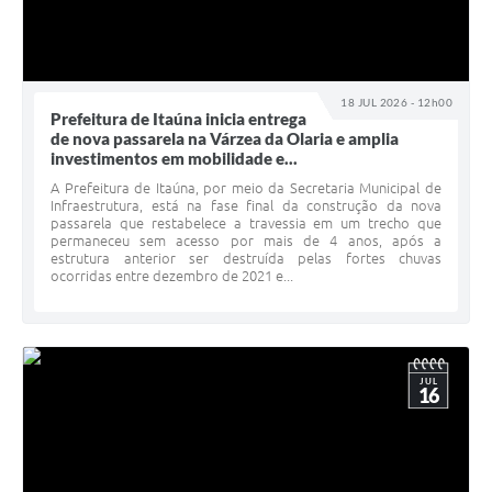
18 JUL 2026 - 12h00
Prefeitura de Itaúna inicia entrega
de nova passarela na Várzea da Olaria e amplia
investimentos em mobilidade e...
A Prefeitura de Itaúna, por meio da Secretaria Municipal de
Infraestrutura, está na fase final da construção da nova
passarela que restabelece a travessia em um trecho que
permaneceu sem acesso por mais de 4 anos, após a
estrutura anterior ser destruída pelas fortes chuvas
ocorridas entre dezembro de 2021 e...
JUL
16