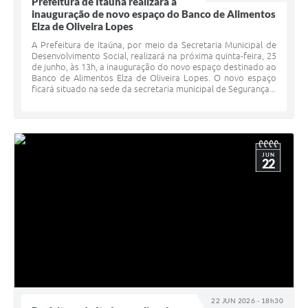
Prefeitura de Itaúna realizará a
inauguração de novo espaço do Banco de Alimentos
Elza de Oliveira Lopes
A Prefeitura de Itaúna, por meio da Secretaria Municipal de
Desenvolvimento Social, realizará na próxima quinta-feira, 25
de junho, às 13h, a inauguração do novo espaço destinado ao
Banco de Alimentos Elza de Oliveira Lopes. O novo espaço
ficará situado na sede da secretaria municipal de Segurança...
JUN
22
22 JUN 2026 - 18h30