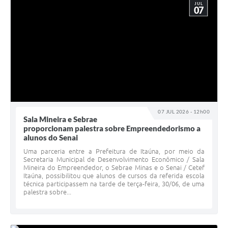
JUL
07
07 JUL 2026 - 12h00
Sala Mineira e Sebrae
proporcionam palestra sobre Empreendedorismo a
alunos do Senai
Uma parceria entre a Prefeitura de Itaúna, por meio da
Secretaria Municipal de Desenvolvimento Econômico / Sala
Mineira do Empreendedor, o Sebrae Minas e o Senai / Cetef
Itaúna, possibilitou que alunos de cursos da referida escola
técnica participassem na tarde de terça-feira, 30/06, de uma
palestra sobre...