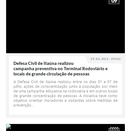
09
09 JUL 2026 - 09h00
Defesa Civil de Itaúna realizou
campanha preventiva no Terminal Rodoviário e
locais de grande circulação de pessoas
A Defesa Civil de Itaúna realizou entre os dias 01 e 07 de
julho, ações de conscientização junto à população por meio
de uma campanha educativa na rodoviária e em outros locais
de grande concentração de pessoas. A iniciativa teve como
objetivo orientar moradores e visitantes sobre medidas de
prevenção...