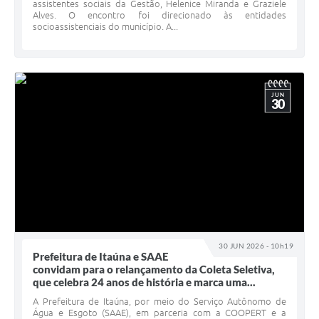
assistentes sociais da Gestão, Helenice Miranda e Graziele
Alves. O encontro foi direcionado às entidades
socioassistenciais do município. A...
JUN
30
30 JUN 2026 - 10h19
Prefeitura de Itaúna e SAAE
convidam para o relançamento da Coleta Seletiva,
que celebra 24 anos de história e marca uma...
A Prefeitura de Itaúna, por meio do Serviço Autônomo de
Água e Esgoto (SAAE), em parceria com a COOPERT e a