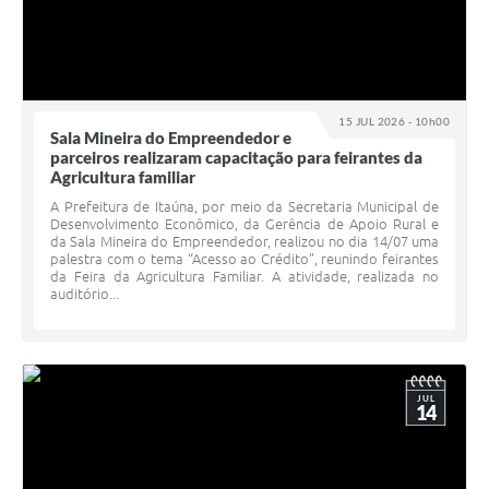
15 JUL 2026 - 10h00
Sala Mineira do Empreendedor e
parceiros realizaram capacitação para feirantes da
Agricultura familiar
A Prefeitura de Itaúna, por meio da Secretaria Municipal de
Desenvolvimento Econômico, da Gerência de Apoio Rural e
da Sala Mineira do Empreendedor, realizou no dia 14/07 uma
palestra com o tema “Acesso ao Crédito”, reunindo feirantes
da Feira da Agricultura Familiar. A atividade, realizada no
auditório...
JUL
14