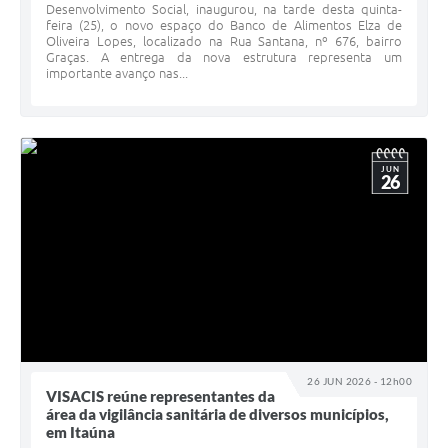
Desenvolvimento Social, inaugurou, na tarde desta quinta-
feira (25), o novo espaço do Banco de Alimentos Elza de
Oliveira Lopes, localizado na Rua Santana, nº 676, bairro
Graças. A entrega da nova estrutura representa um
importante avanço nas...
JUN
26
26 JUN 2026 - 12h00
VISACIS reúne representantes da
área da vigilância sanitária de diversos municípios,
em Itaúna