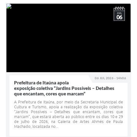
JUL
06
06 JUL 2026 - 14h06
Prefeitura de Itaúna apoia
exposição coletiva “Jardins Possíveis – Detalhes
que encantam, cores que marcam”
A Prefeitura de Itaúna, por meio da Secretaria Municipal de
Cultura e Turismo, apoia a realização da exposição coletiva
“Jardins Possíveis – Detalhes que encantam, cores que
marcam”, que estará aberta ao público entre os dias 10 e 29
de julho de 2026, na Galeria de Artes Ahmés de Paula
Machado, localizada no...