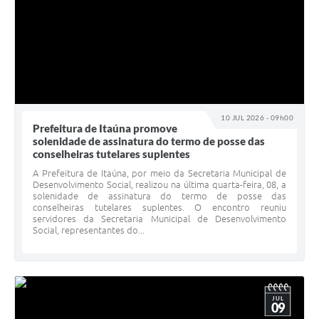
10 JUL 2026 - 09h00
Prefeitura de Itaúna promove
solenidade de assinatura do termo de posse das
conselheiras tutelares suplentes
A Prefeitura de Itaúna, por meio da Secretaria Municipal de
Desenvolvimento Social, realizou na última quarta-feira, 08, a
solenidade de assinatura do termo de posse das
conselheiras tutelares suplentes. O encontro reuniu
servidores da Secretaria Municipal de Desenvolvimento
Social, representantes do...
JUL
09