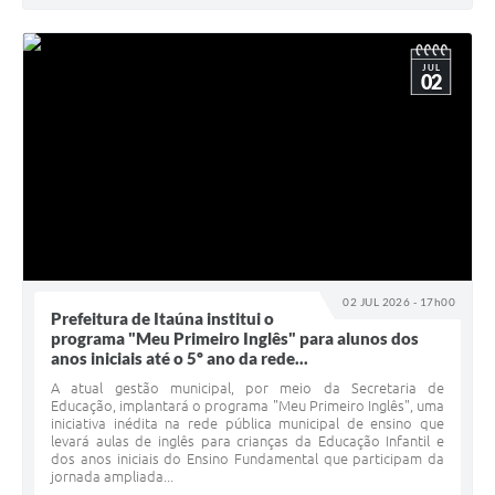
JUL
02
02 JUL 2026 - 17h00
Prefeitura de Itaúna institui o
programa "Meu Primeiro Inglês" para alunos dos
anos iniciais até o 5º ano da rede...
A atual gestão municipal, por meio da Secretaria de
Educação, implantará o programa "Meu Primeiro Inglês", uma
iniciativa inédita na rede pública municipal de ensino que
levará aulas de inglês para crianças da Educação Infantil e
dos anos iniciais do Ensino Fundamental que participam da
jornada ampliada...