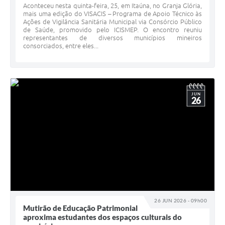
Aconteceu nesta quinta-feira, 25, em Itaúna, no Granja Glória,
mais uma edição do VISACIS – Programa de Apoio Técnico às
Ações de Vigilância Sanitária Municipal via Consórcio Público
de Saúde, promovido pelo ICISMEP. O encontro reuniu
representantes de diversos municípios mineiros
consorciados, entre eles...
JUN
26
26 JUN 2026 - 09h00
Mutirão de Educação Patrimonial
aproxima estudantes dos espaços culturais do