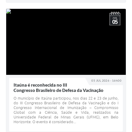
JUL
05
05 JUL 2026 - 16h00
Itaúna é reconhecida no III
Congresso Brasileiro de Defesa da Vacinação
O município de Itaúna participou, nos dias 22 e 23 de junho,
do III Congresso Brasileiro de Defesa da Vacinação e do I
Congresso Internacional de Imunização – Compromisso
Global com a Ciência, Saúde e Vida, realizados na
Universidade Federal de Minas Gerais (UFMG), em Belo
Horizonte. O evento é considerado...