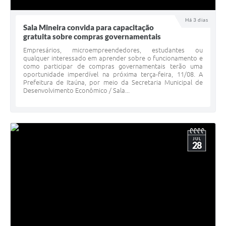
Há 3 dias
Sala Mineira convida para capacitação
gratuita sobre compras governamentais
Empresários, microempreendedores, estudantes ou
qualquer interessado em aprender sobre o funcionamento e
como participar de compras governamentais terão uma
oportunidade imperdível na próxima terça-feira, 11/08. A
Prefeitura de Itaúna, por meio da Secretaria Municipal de
Desenvolvimento Econômico / Sala...
JUL
28