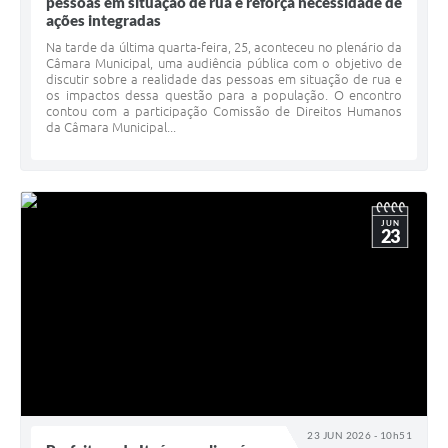
pessoas em situação de rua e reforça necessidade de
ações integradas
Na tarde da última quarta-feira, 25, aconteceu no plenário da
Câmara Municipal, uma audiência pública com o objetivo de
discutir sobre a realidade das pessoas em situação de rua e
os impactos dessa questão para a população. O encontro
contou com a participação Comissão de Direitos Humanos
da Câmara Municipal...
JUN
23
23 JUN 2026 - 10h51