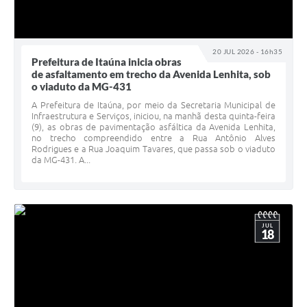
20 JUL 2026 - 16h35
Prefeitura de Itaúna inicia obras
de asfaltamento em trecho da Avenida Lenhita, sob
o viaduto da MG-431
A Prefeitura de Itaúna, por meio da Secretaria Municipal de
Infraestrutura e Serviços, iniciou, na manhã desta quinta-feira
(9), as obras de pavimentação asfáltica da Avenida Lenhita,
no trecho compreendido entre a Rua Antônio Alves
Rodrigues e a Rua Joaquim Tavares, que passa sob o viaduto
da MG-431. A...
JUL
18