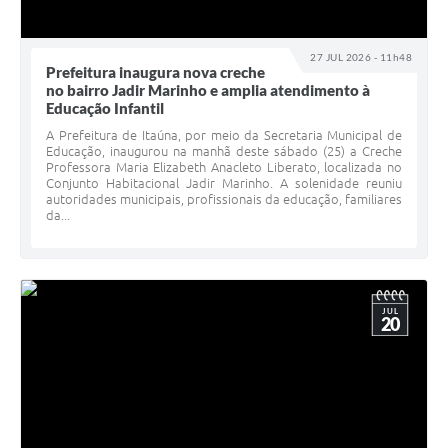
27 JUL 2026 - 11h48
Prefeitura inaugura nova creche
no bairro Jadir Marinho e amplia atendimento à
Educação Infantil
A Prefeitura de Itaúna, por meio da Secretaria Municipal de
Educação, inaugurou na manhã deste sábado (25) a Creche
Professora Maria Elizabeth Anacleto Liberato, localizada no
Conjunto Habitacional Jadir Marinho. A solenidade reuniu
autoridades municipais, profissionais da educação, familiares
da...
JUL
20