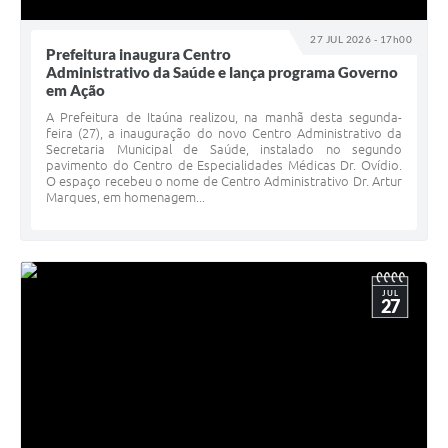
27 JUL 2026 - 17h00
Prefeitura inaugura Centro
Administrativo da Saúde e lança programa Governo
em Ação
A Prefeitura de Itaúna realizou, na manhã desta segunda-
feira (27), a inauguração do novo Centro Administrativo da
Secretaria Municipal de Saúde, instalado no segundo
pavimento do Centro de Especialidades Médicas Dr. Ovídio.
O espaço recebeu o nome de Centro Administrativo Dr. Artur
Marques, em homenagem...
JUL
27