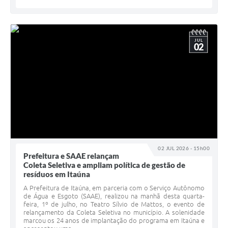
JUL
02
02 JUL 2026 - 15h00
Prefeitura e SAAE relançam
Coleta Seletiva e ampliam política de gestão de
resíduos em Itaúna
A Prefeitura de Itaúna, em parceria com o Serviço Autônomo
de Água e Esgoto (SAAE), realizou na manhã desta quarta-
feira, 1º de julho, no Teatro Sílvio de Mattos, o evento de
relançamento da Coleta Seletiva no município. A solenidade
marcou os 24 anos de implantação do programa em Itaúna e