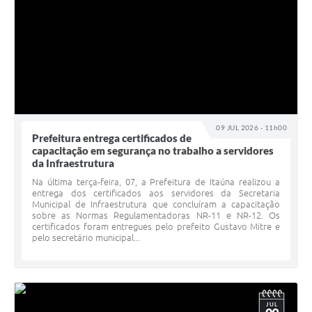
09 JUL 2026 - 11h00
Prefeitura entrega certificados de
capacitação em segurança no trabalho a servidores
da Infraestrutura
Na última terça-feira, 07, a Prefeitura de Itaúna realizou a
entrega dos certificados aos servidores da Secretaria
Municipal de Infraestrutura que concluíram a capacitação
sobre as Normas Regulamentadoras NR-11 e NR-12. Os
certificados foram entregues pelo prefeito Gustavo Mitre e
pelo secretário municipal...
JUL