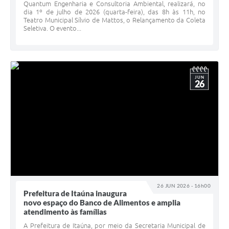
Quantum Engenharia e Consultoria Ambiental, realizará, no
dia 1º de julho de 2026 (quarta-feira), das 8h às 11h, no
Teatro Municipal Sílvio de Mattos, o Relançamento da Coleta
Seletiva. O evento...
JUN
26
26 JUN 2026 - 16h00
Prefeitura de Itaúna inaugura
novo espaço do Banco de Alimentos e amplia
atendimento às famílias
A Prefeitura de Itaúna, por meio da Secretaria Municipal de