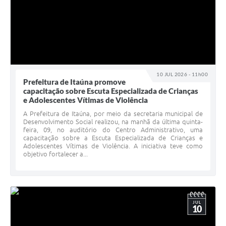
10 JUL 2026 - 11h00
Prefeitura de Itaúna promove
capacitação sobre Escuta Especializada de Crianças
e Adolescentes Vítimas de Violência
A Prefeitura de Itaúna, por meio da secretaria municipal de
Desenvolvimento Social realizou, na manhã da última quinta-
feira, 09, no auditório do Centro Administrativo, uma
capacitação sobre a Escuta Especializada de Crianças e
Adolescentes Vítimas de Violência. A iniciativa teve como
objetivo fortalecer a...
JUL
10