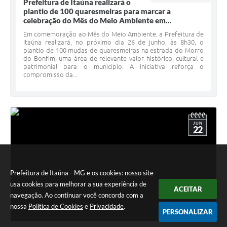
Prefeitura de Itaúna realizará o
plantio de 100 quaresmeiras para marcar a
celebração do Mês do Meio Ambiente em...
Em comemoração ao Mês do Meio Ambiente, a Prefeitura de
Itaúna realizará, no próximo dia 26 de junho, às 8h30, o
plantio de 100 mudas de quaresmeiras na estrada do Morro
do Bonfim, uma área de relevante valor histórico, cultural e
patrimonial para o município. A iniciativa reforça o
compromisso da...
JUN
22
Prefeitura de Itaúna - MG e os cookies: nosso site
usa cookies para melhorar a sua experiência de
ACEITAR
navegação. Ao continuar você concorda com a
nossa
Política de Cookies
e
Privacidade
.
PERSONALIZAR