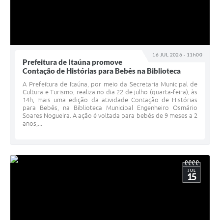
16 JUL 2026 - 11h00
Prefeitura de Itaúna promove
Contação de Histórias para Bebês na Biblioteca
A Prefeitura de Itaúna, por meio da Secretaria Municipal de
Cultura e Turismo, realiza no dia 22 de julho (quarta-feira), às
14h, mais uma edição da atividade Contação de Histórias
para Bebês, na Biblioteca Municipal Engenheiro Osmário
Soares Nogueira. A ação é voltada para bebês de 9 meses a 2
anos,...
JUL
15