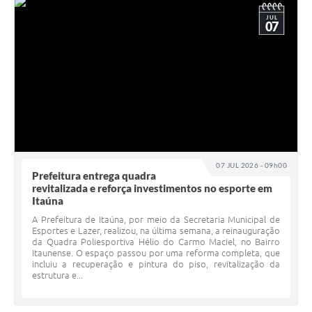
JUL
07
07 JUL 2026 - 09h00
Prefeitura entrega quadra
revitalizada e reforça investimentos no esporte em
Itaúna
A Prefeitura de Itaúna, por meio da Secretaria Municipal de
Esportes e Lazer, realizou, na última semana, a reinauguração
da Quadra Poliesportiva Hélio do Carmo Maciel, no Bairro
Itaunense. O espaço passou por uma reforma completa, que
incluiu a recuperação e pintura do piso, revitalização da
estrutura e...