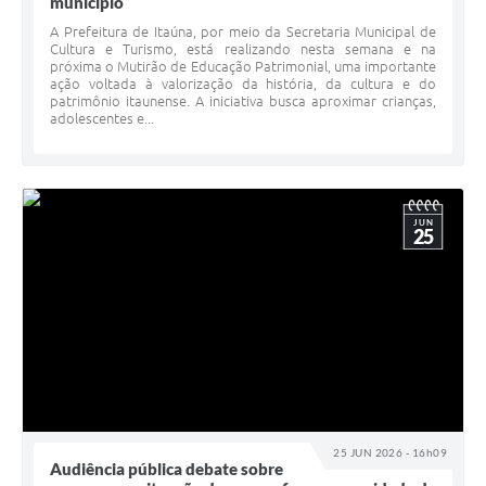
município
A Prefeitura de Itaúna, por meio da Secretaria Municipal de
Cultura e Turismo, está realizando nesta semana e na
próxima o Mutirão de Educação Patrimonial, uma importante
ação voltada à valorização da história, da cultura e do
patrimônio itaunense. A iniciativa busca aproximar crianças,
adolescentes e...
JUN
25
25 JUN 2026 - 16h09
Audiência pública debate sobre