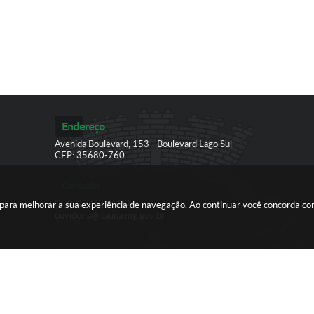
Endereço
Avenida Boulevard, 153 - Boulevard Lago Sul
CEP: 35680-760
Contato
(37) 3249-9500
es para melhorar a sua experiência de navegação. Ao continuar você concorda c
ouvidoria@itauna.mg.gov.br
ersão do Sistema:
3.5.3 - 19/06/2026
Portal atualizado em:
06/08/2026
© Copyright Instar - 2006-2026. Todos os direitos reservados -
Instar Tecnologia