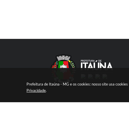
Prefeitura de Itaúna - MG e os cookies: nosso site usa cooki
Privacidade
.
V