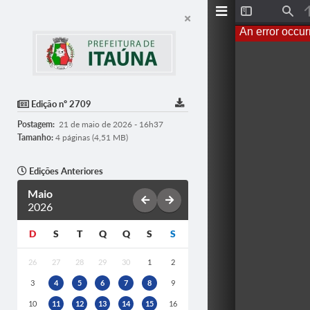
T
F
o
i
An error occur
g
n
g
d
l
e
S
i
d
Edição nº 2709
e
b
Postagem:
21 de maio de 2026 - 16h37
a
r
Tamanho:
4 páginas (4,51 MB)
Edições Anteriores
Maio
2026
D
S
T
Q
Q
S
S
26
27
28
29
30
1
2
3
4
5
6
7
8
9
10
11
12
13
14
15
16