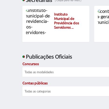
Clique para ver mais
ipal
Instituto
Municipal de
imento
Previdência dos
Servidores ...
Publicações Oficiais
Concursos
Contas públicas