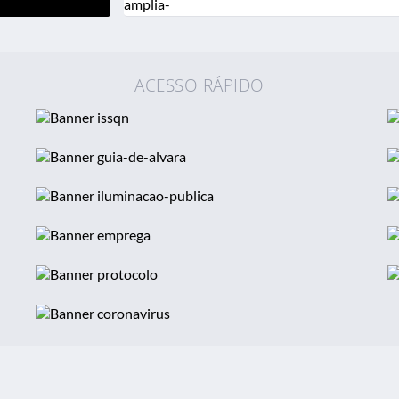
20 JUL 2026
Prefeitura de Itaúna ini
Lenhita, sob o viaduto da
ACESSO RÁPIDO
18 JUL 2026
Prefeitura de Itaúna inic
amplia investimentos em 