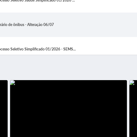
ocesso Seletivo Saúde Simplificado 01/2026 ...
rário de ônibus - Alteração 06/07
ocesso Seletivo Simplificado 01/2026 - SEMS...
ultado de Recurso Instrutuor de Oficinal -...
ultado de Recurso Estágio - Processo Selet...
cesso Seletivo Simplificado Instrutor de O...