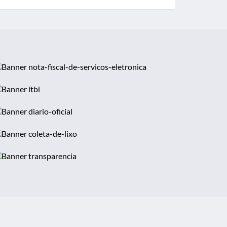
cia obras de asfaltamento em trecho da Avenida
 MG-...
ia entrega de nova passarela na Várzea da Olaria e
...