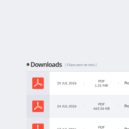
Downloads
Clique para ver mais
PDF
29 JUL 2026
Pr
1,31 MB
PDF
24 JUL 2026
Pr
465,56 KB
PDF