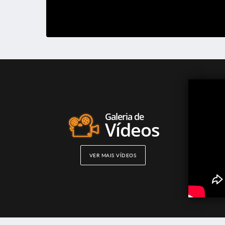
PDF
05 MAI 2026
Pr
248,33 KB
PDF
05 MAI 2026
Pro
702,97 KB
Galeria de
Vídeos
VER MAIS VÍDEOS