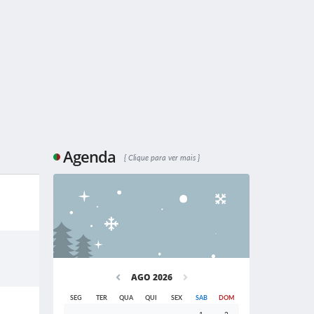
Agenda
Clique para ver mais
AGO 2026
SEG
TER
QUA
QUI
SEX
SAB
DOM
1
2