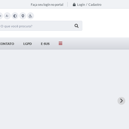
Login / Cadastro
Faça seu login no portal
+
A-
CONTATO
LGPD
E-SUS