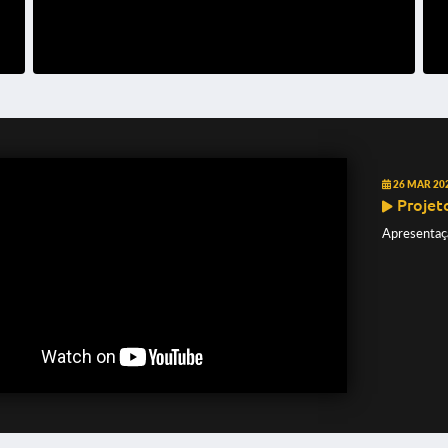
ocesso Seletivo Simplificado Estágio SEMED ...
cesso Seletivo Simplificado 02/2026 - Clas...
26 MAR 20
Projeto
Apresentaçã