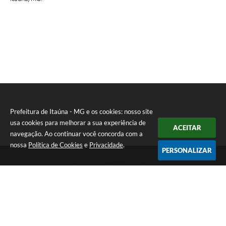
Prefeitura de Itaúna - MG e os cookies: nosso site
usa cookies para melhorar a sua experiência de
ACEITAR
navegação. Ao continuar você concorda com a
nossa
Política de Cookies
e
Privacidade
.
PERSONALIZAR
Telefone: (37) 3249-9500
Endereço: Avenida Boulevard, 153 - Boulevard Lago Sul | CEP:
35680-760
Atendimento de segunda a sexta-feira das 8 às 16h
Prefeitura de Itaúna - MG