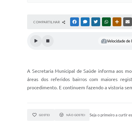
COMPARTILHAR
FACEBOOK
MESSENGER
TWITTER
WHATSAPP
OUTRAS
Velocidade de l
A Secretaria Municipal de Saúde informa aos mor
áreas dos referidos bairros com maiores regis
procedimento. E continuem fazendo a vistoria sema
Seja o primeiro a curtir es
GOSTEI
NÃO GOSTEI