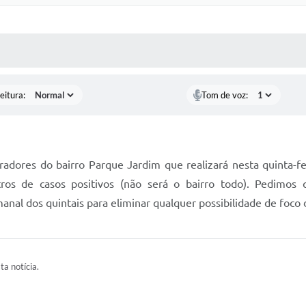
 MÍDIAS
RECEBA NOTÍCIAS
eitura:
Tom de voz:
adores do bairro Parque Jardim que realizará nesta quinta-fe
tros de casos positivos (não será o bairro todo). Pedimos
nal dos quintais para eliminar qualquer possibilidade de foco
ta notícia.