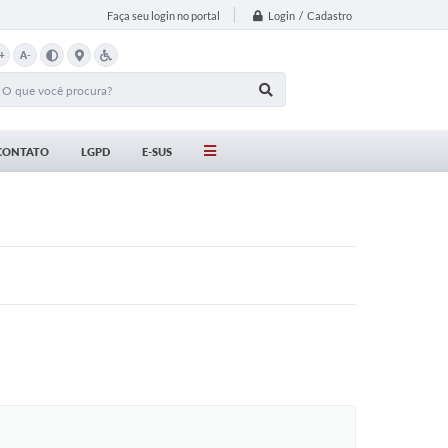
Login / Cadastro
Faça seu login no portal
+
A-
CONTATO
LGPD
E-SUS