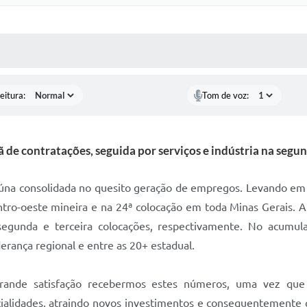
 MÍDIAS
RECEBA NOTÍCIAS
eitura:
Tom de voz:
de contratações, seguida por serviços e indústria na segu
úna consolidada no quesito geração de empregos. Levando em 
entro-oeste mineira e na 24ª colocação em toda Minas Gerais. A
 segunda e terceira colocações, respectivamente. No acumu
erança regional e entre as 20+ estadual.
grande satisfação recebermos estes números, uma vez que
cialidades, atraindo novos investimentos e consequentemente