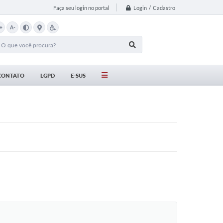
Login / Cadastro
Faça seu login no portal
+
A-
CONTATO
LGPD
E-SUS