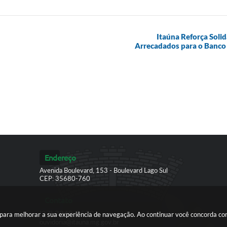
Itaúna Reforça Soli
Arrecadados para o Banco 
Endereço
Avenida Boulevard, 153 - Boulevard Lago Sul
CEP: 35680-760
Contato
(37) 3249-9500
es para melhorar a sua experiência de navegação. Ao continuar você concorda c
ouvidoria@itauna.mg.gov.br