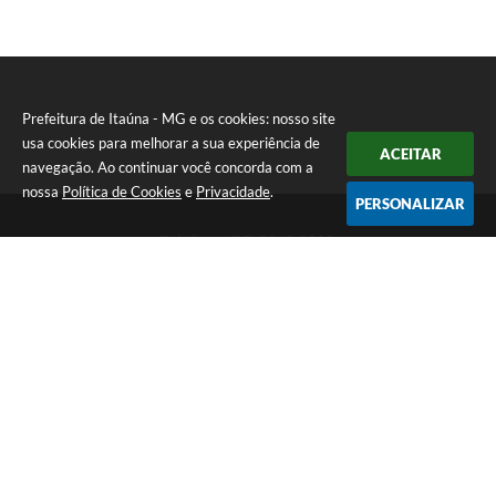
Prefeitura de Itaúna - MG e os cookies: nosso site
usa cookies para melhorar a sua experiência de
ACEITAR
navegação. Ao continuar você concorda com a
nossa
Política de Cookies
e
Privacidade
.
PERSONALIZAR
Telefone: (37) 3249-9500
Endereço: Avenida Boulevard, 153 - Boulevard Lago Sul | CEP:
35680-760
Atendimento de segunda a sexta-feira das 8 às 16h
Prefeitura de Itaúna - MG
Versão do Sistema:
3.5.3 - 19/06/2026
Portal atualizado em:
07/08/2026 16:55
Dados Abertos
Copyright Instar - 2006-2026. Todos os direitos reservados -