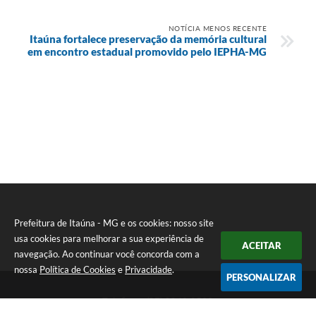
NOTÍCIA MENOS RECENTE
Itaúna fortalece preservação da memória cultural
em encontro estadual promovido pelo IEPHA-MG
Prefeitura de Itaúna - MG e os cookies: nosso site
usa cookies para melhorar a sua experiência de
ACEITAR
navegação. Ao continuar você concorda com a
nossa
Política de Cookies
e
Privacidade
.
PERSONALIZAR
Telefone: (37) 3249-9500
Endereço: Avenida Boulevard, 153 - Boulevard Lago Sul | CEP: