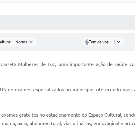
 MÍDIAS
RECEBA NOTÍCIAS
eitura:
Tom de voz:
 Carreta Mulheres de Luz, uma importante ação de saúde vo
o SUS de exames especializados no município, oferecendo mais 
0 exames gratuitos no estacionamento do Espaço Cultural, send
ama, axila, abdômen total, vias urinárias, endovaginal e artic