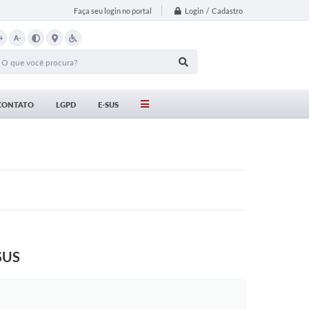
Login / Cadastro
Faça seu login no portal
+
A-
CONTATO
LGPD
E-SUS
 SUS